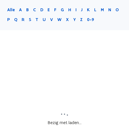
Alle
A
B
C
D
E
F
G
H
I
J
K
L
M
N
O
P
Q
R
S
T
U
V
W
X
Y
Z
0-9
Bezig met laden...