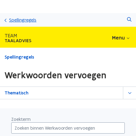
Overslaan
Zoeken
en
Spellingregels
naar
de
TEAM
Menu
inhoud
TAALADVIES
gaan
Gedaan
Spellingregels
met
laden.
Werkwoorden vervoegen
U
bevindt
zich
Thematisch
op:
Werkwoorden
vervoegen
Zoekterm