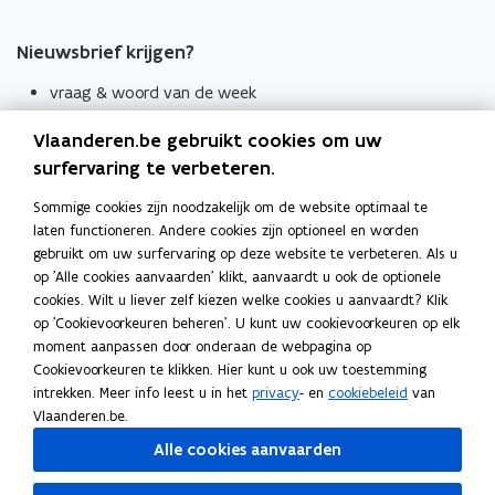
Nieuwsbrief krijgen?
vraag & woord van de week
wekelijks in je mailbox
Vlaanderen.be gebruikt cookies om uw
Schrijf je in
surfervaring te verbeteren.
Thema's
Sommige cookies zijn noodzakelijk om de website optimaal te
laten functioneren. Andere cookies zijn optioneel en worden
Taaladviezen
gebruikt om uw surfervaring op deze website te verbeteren. Als u
op 'Alle cookies aanvaarden' klikt, aanvaardt u ook de optionele
Spellingregels
cookies. Wilt u liever zelf kiezen welke cookies u aanvaardt? Klik
op 'Cookievoorkeuren beheren'. U kunt uw cookievoorkeuren op elk
Tips voor duidelijke taal
moment aanpassen door onderaan de webpagina op
Bekijk ook
Cookievoorkeuren te klikken. Hier kunt u ook uw toestemming
intrekken. Meer info leest u in het
privacy
- en
cookiebeleid
van
Spellingtests
Vlaanderen.be.
Alle cookies aanvaarden
Boek- en webwijzer