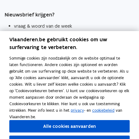
Nieuwsbrief krijgen?
vraag & woord van de week
wekelijks in je mailbox
Vlaanderen.be gebruikt cookies om uw
Schrijf je in
surfervaring te verbeteren.
Thema's
Sommige cookies zijn noodzakelijk om de website optimaal te
laten functioneren. Andere cookies zijn optioneel en worden
Taaladviezen
gebruikt om uw surfervaring op deze website te verbeteren. Als u
op 'Alle cookies aanvaarden' klikt, aanvaardt u ook de optionele
Spellingregels
cookies. Wilt u liever zelf kiezen welke cookies u aanvaardt? Klik
op 'Cookievoorkeuren beheren'. U kunt uw cookievoorkeuren op elk
Tips voor duidelijke taal
moment aanpassen door onderaan de webpagina op
Bekijk ook
Cookievoorkeuren te klikken. Hier kunt u ook uw toestemming
intrekken. Meer info leest u in het
privacy
- en
cookiebeleid
van
Spellingtests
Vlaanderen.be.
Alle cookies aanvaarden
Boek- en webwijzer