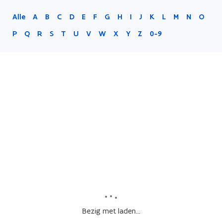
Alle
A
B
C
D
E
F
G
H
I
J
K
L
M
N
O
P
Q
R
S
T
U
V
W
X
Y
Z
0-9
Bezig met laden...