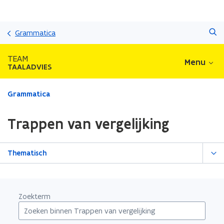
Overslaan
Zoeken
en
Grammatica
naar
de
TEAM
Menu
inhoud
TAALADVIES
gaan
Gedaan
Grammatica
met
laden.
Trappen van vergelijking
U
bevindt
zich
Thematisch
op:
Trappen
van
vergelijking
Zoekterm