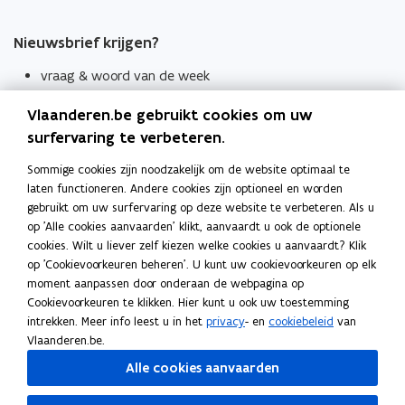
Nieuwsbrief krijgen?
vraag & woord van de week
wekelijks in je mailbox
Vlaanderen.be gebruikt cookies om uw
Schrijf je in
surfervaring te verbeteren.
Thema's
Sommige cookies zijn noodzakelijk om de website optimaal te
laten functioneren. Andere cookies zijn optioneel en worden
Taaladviezen
gebruikt om uw surfervaring op deze website te verbeteren. Als u
op 'Alle cookies aanvaarden' klikt, aanvaardt u ook de optionele
Spellingregels
cookies. Wilt u liever zelf kiezen welke cookies u aanvaardt? Klik
op 'Cookievoorkeuren beheren'. U kunt uw cookievoorkeuren op elk
Tips voor duidelijke taal
moment aanpassen door onderaan de webpagina op
Bekijk ook
Cookievoorkeuren te klikken. Hier kunt u ook uw toestemming
intrekken. Meer info leest u in het
privacy
- en
cookiebeleid
van
Spellingtests
Vlaanderen.be.
Alle cookies aanvaarden
Boek- en webwijzer