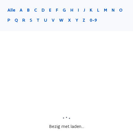
Alle
A
B
C
D
E
F
G
H
I
J
K
L
M
N
O
P
Q
R
S
T
U
V
W
X
Y
Z
0-9
Bezig met laden...