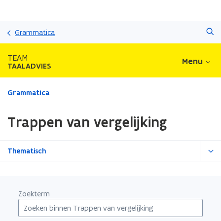
Overslaan
Zoeken
en
Grammatica
naar
de
TEAM
Menu
inhoud
TAALADVIES
gaan
Gedaan
Grammatica
met
laden.
Trappen van vergelijking
U
bevindt
zich
Thematisch
op:
Trappen
van
vergelijking
Zoekterm