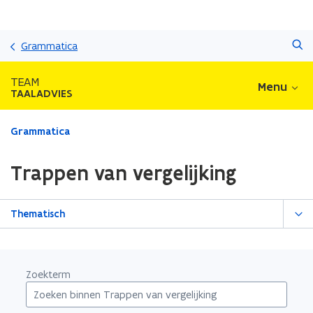
Overslaan
Zoeken
en
Grammatica
naar
de
TEAM
Menu
inhoud
TAALADVIES
gaan
Gedaan
Grammatica
met
laden.
Trappen van vergelijking
U
bevindt
zich
Thematisch
op:
Trappen
van
vergelijking
Zoekterm