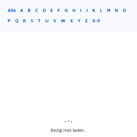
Alle
A
B
C
D
E
F
G
H
I
J
K
L
M
N
O
P
Q
R
S
T
U
V
W
X
Y
Z
0-9
Bezig met laden...