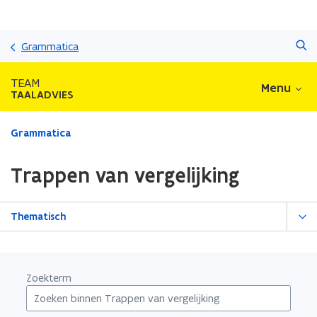
Overslaan
Zoeken
en
Grammatica
naar
de
TEAM
Menu
inhoud
TAALADVIES
gaan
Gedaan
Grammatica
met
laden.
Trappen van vergelijking
U
bevindt
zich
Thematisch
op:
Trappen
van
vergelijking
Zoekterm