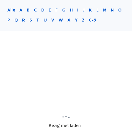
Alle
A
B
C
D
E
F
G
H
I
J
K
L
M
N
O
P
Q
R
S
T
U
V
W
X
Y
Z
0-9
Bezig met laden...