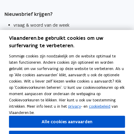
Nieuwsbrief krijgen?
vraag & woord van de week
wekelijks in je mailbox
Vlaanderen.be gebruikt cookies om uw
Schrijf je in
surfervaring te verbeteren.
Thema's
Sommige cookies zijn noodzakelijk om de website optimaal te
laten functioneren. Andere cookies zijn optioneel en worden
Taaladviezen
gebruikt om uw surfervaring op deze website te verbeteren. Als u
op 'Alle cookies aanvaarden' klikt, aanvaardt u ook de optionele
Spellingregels
cookies. Wilt u liever zelf kiezen welke cookies u aanvaardt? Klik
op 'Cookievoorkeuren beheren'. U kunt uw cookievoorkeuren op elk
Tips voor duidelijke taal
moment aanpassen door onderaan de webpagina op
Bekijk ook
Cookievoorkeuren te klikken. Hier kunt u ook uw toestemming
intrekken. Meer info leest u in het
privacy
- en
cookiebeleid
van
Spellingtests
Vlaanderen.be.
Alle cookies aanvaarden
Boek- en webwijzer