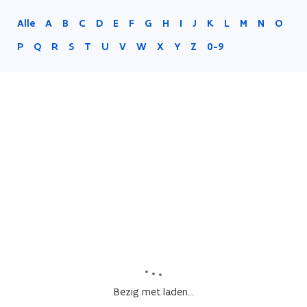
Alle
A
B
C
D
E
F
G
H
I
J
K
L
M
N
O
P
Q
R
S
T
U
V
W
X
Y
Z
0-9
Bezig met laden...