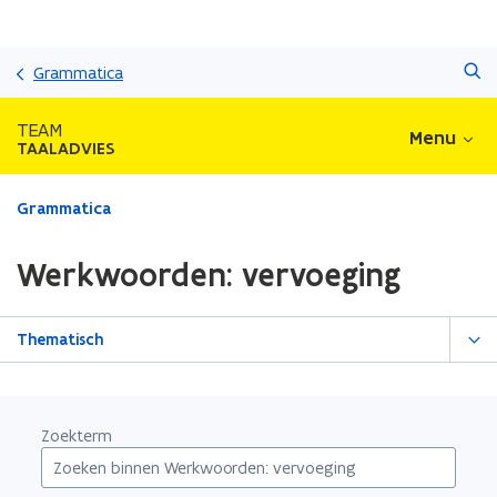
Overslaan
Zoeken
en
Grammatica
naar
de
TEAM
Menu
inhoud
TAALADVIES
gaan
Gedaan
Grammatica
met
laden.
Werkwoorden: vervoeging
U
bevindt
zich
Thematisch
op:
Werkwoorden:
vervoeging
Zoekterm