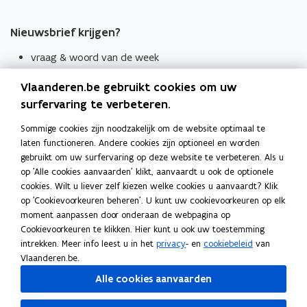
Nieuwsbrief krijgen?
vraag & woord van de week
wekelijks in je mailbox
Vlaanderen.be gebruikt cookies om uw
Schrijf je in
surfervaring te verbeteren.
Thema's
Sommige cookies zijn noodzakelijk om de website optimaal te
laten functioneren. Andere cookies zijn optioneel en worden
Taaladviezen
gebruikt om uw surfervaring op deze website te verbeteren. Als u
op 'Alle cookies aanvaarden' klikt, aanvaardt u ook de optionele
Spellingregels
cookies. Wilt u liever zelf kiezen welke cookies u aanvaardt? Klik
op 'Cookievoorkeuren beheren'. U kunt uw cookievoorkeuren op elk
Tips voor duidelijke taal
moment aanpassen door onderaan de webpagina op
Bekijk ook
Cookievoorkeuren te klikken. Hier kunt u ook uw toestemming
intrekken. Meer info leest u in het
privacy
- en
cookiebeleid
van
Spellingtests
Vlaanderen.be.
Alle cookies aanvaarden
Boek- en webwijzer