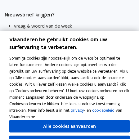
Nieuwsbrief krijgen?
vraag & woord van de week
wekelijks in je mailbox
Vlaanderen.be gebruikt cookies om uw
Schrijf je in
surfervaring te verbeteren.
Thema's
Sommige cookies zijn noodzakelijk om de website optimaal te
laten functioneren. Andere cookies zijn optioneel en worden
Taaladviezen
gebruikt om uw surfervaring op deze website te verbeteren. Als u
op 'Alle cookies aanvaarden' klikt, aanvaardt u ook de optionele
Spellingregels
cookies. Wilt u liever zelf kiezen welke cookies u aanvaardt? Klik
op 'Cookievoorkeuren beheren'. U kunt uw cookievoorkeuren op elk
Tips voor duidelijke taal
moment aanpassen door onderaan de webpagina op
Bekijk ook
Cookievoorkeuren te klikken. Hier kunt u ook uw toestemming
intrekken. Meer info leest u in het
privacy
- en
cookiebeleid
van
Spellingtests
Vlaanderen.be.
Alle cookies aanvaarden
Boek- en webwijzer