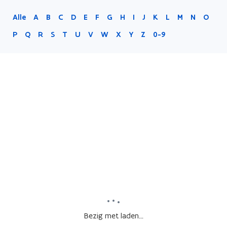
Alle
A
B
C
D
E
F
G
H
I
J
K
L
M
N
O
P
Q
R
S
T
U
V
W
X
Y
Z
0-9
Bezig met laden...