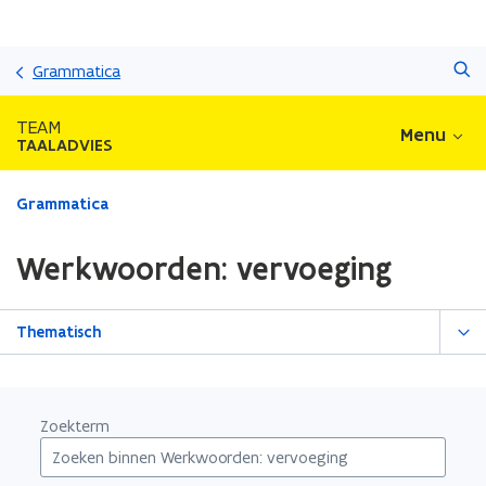
Overslaan
Zoeken
en
Grammatica
naar
de
TEAM
Menu
inhoud
TAALADVIES
gaan
Gedaan
Grammatica
met
laden.
Werkwoorden: vervoeging
U
bevindt
zich
Thematisch
op:
Werkwoorden:
vervoeging
Zoekterm