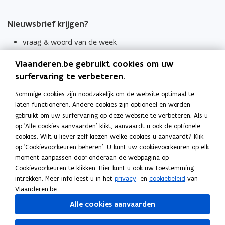
Nieuwsbrief krijgen?
vraag & woord van de week
wekelijks in je mailbox
Vlaanderen.be gebruikt cookies om uw
Schrijf je in
surfervaring te verbeteren.
Thema's
Sommige cookies zijn noodzakelijk om de website optimaal te
laten functioneren. Andere cookies zijn optioneel en worden
Taaladviezen
gebruikt om uw surfervaring op deze website te verbeteren. Als u
op 'Alle cookies aanvaarden' klikt, aanvaardt u ook de optionele
Spellingregels
cookies. Wilt u liever zelf kiezen welke cookies u aanvaardt? Klik
op 'Cookievoorkeuren beheren'. U kunt uw cookievoorkeuren op elk
Tips voor duidelijke taal
moment aanpassen door onderaan de webpagina op
Bekijk ook
Cookievoorkeuren te klikken. Hier kunt u ook uw toestemming
intrekken. Meer info leest u in het
privacy
- en
cookiebeleid
van
Spellingtests
Vlaanderen.be.
Alle cookies aanvaarden
Boek- en webwijzer