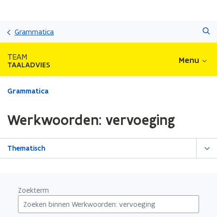
Overslaan
Zoeken
en
Grammatica
naar
de
TEAM
Menu
inhoud
TAALADVIES
gaan
Gedaan
Grammatica
met
laden.
Werkwoorden: vervoeging
U
bevindt
zich
Thematisch
op:
Werkwoorden:
vervoeging
Zoekterm