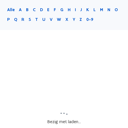
Alle
A
B
C
D
E
F
G
H
I
J
K
L
M
N
O
P
Q
R
S
T
U
V
W
X
Y
Z
0-9
Bezig met laden...