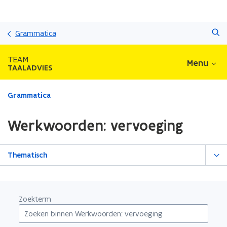
Overslaan
Zoeken
en
Grammatica
naar
de
TEAM
Menu
inhoud
TAALADVIES
gaan
Gedaan
Grammatica
met
laden.
Werkwoorden: vervoeging
U
bevindt
zich
Thematisch
op:
Werkwoorden:
vervoeging
Zoekterm