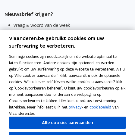
Nieuwsbrief krijgen?
vraag & woord van de week
wekelijks in je mailbox
Vlaanderen.be gebruikt cookies om uw
Schrijf je in
surfervaring te verbeteren.
Thema's
Sommige cookies zijn noodzakelijk om de website optimaal te
laten functioneren. Andere cookies zijn optioneel en worden
Taaladviezen
gebruikt om uw surfervaring op deze website te verbeteren. Als u
op 'Alle cookies aanvaarden' klikt, aanvaardt u ook de optionele
Spellingregels
cookies. Wilt u liever zelf kiezen welke cookies u aanvaardt? Klik
op 'Cookievoorkeuren beheren'. U kunt uw cookievoorkeuren op elk
Tips voor duidelijke taal
moment aanpassen door onderaan de webpagina op
Bekijk ook
Cookievoorkeuren te klikken. Hier kunt u ook uw toestemming
intrekken. Meer info leest u in het
privacy
- en
cookiebeleid
van
Spellingtests
Vlaanderen.be.
Alle cookies aanvaarden
Boek- en webwijzer