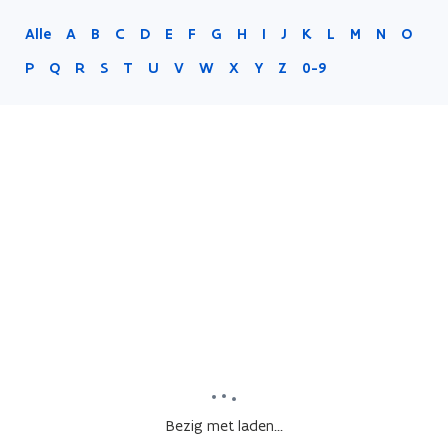
Alle
A
B
C
D
E
F
G
H
I
J
K
L
M
N
O
P
Q
R
S
T
U
V
W
X
Y
Z
0-9
Bezig met laden...