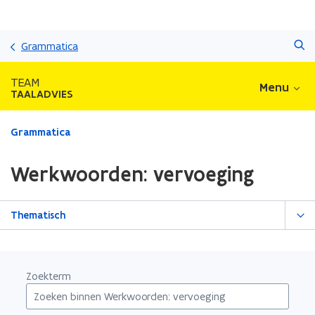
Overslaan
Zoeken
en
Grammatica
naar
de
TEAM
Menu
inhoud
TAALADVIES
gaan
Gedaan
Grammatica
met
laden.
Werkwoorden: vervoeging
U
bevindt
zich
Thematisch
op:
Werkwoorden:
vervoeging
Zoekterm