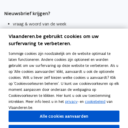
Nieuwsbrief krijgen?
vraag & woord van de week
wekelijks in je mailbox
Vlaanderen.be gebruikt cookies om uw
Schrijf je in
surfervaring te verbeteren.
Thema's
Sommige cookies zijn noodzakelijk om de website optimaal te
laten functioneren. Andere cookies zijn optioneel en worden
Taaladviezen
gebruikt om uw surfervaring op deze website te verbeteren. Als u
op 'Alle cookies aanvaarden' klikt, aanvaardt u ook de optionele
Spellingregels
cookies. Wilt u liever zelf kiezen welke cookies u aanvaardt? Klik
op 'Cookievoorkeuren beheren'. U kunt uw cookievoorkeuren op elk
Tips voor duidelijke taal
moment aanpassen door onderaan de webpagina op
Bekijk ook
Cookievoorkeuren te klikken. Hier kunt u ook uw toestemming
intrekken. Meer info leest u in het
privacy
- en
cookiebeleid
van
Spellingtests
Vlaanderen.be.
Alle cookies aanvaarden
Boek- en webwijzer