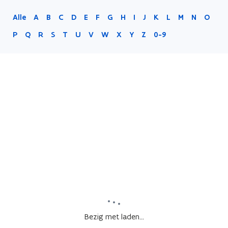
Alle
A
B
C
D
E
F
G
H
I
J
K
L
M
N
O
P
Q
R
S
T
U
V
W
X
Y
Z
0-9
Bezig met laden...