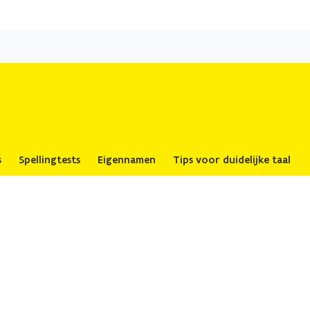
Overslaan
en
naar
de
inhoud
gaan
s
Spellingtests
Eigennamen
Tips voor duidelijke taal