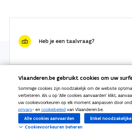
Heb je een taalvraag?
Vlaanderen.be gebruikt cookies om uw surfe
Sommige cookies zijn noodzakelijk om de website optimaal
Nieuwsbrief krijgen?
Thema's
verbeteren. Als u op 'Alle cookies aanvaarden' klikt, aanva
uw cookievoorkeuren op elk moment aanpassen door ondera
vraag & woord van de week
Taaladvie
privacy
- en
cookiebeleid
van Vlaanderen.be.
wekelijks in je mailbox
Alle cookies aanvaarden
Enkel noodzakelijke
Spellingre
Schrijf je in
Cookievoorkeuren beheren