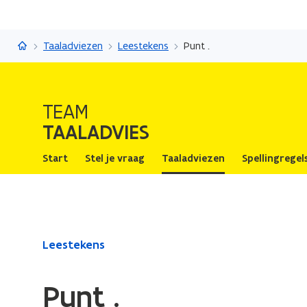
Taaladvies
Taaladviezen
Leestekens
Punt .
TEAM
TAALADVIES
Start
Stel je vraag
Taaladviezen
Spellingregel
Gedaan
Leestekens
met
laden.
Punt .
U