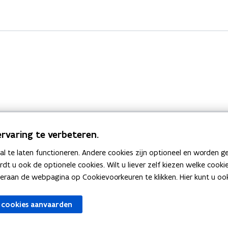
rvaring te verbeteren.
 te laten functioneren. Andere cookies zijn optioneel en worden g
Bekijk ook
ardt u ook de optionele cookies. Wilt u liever zelf kiezen welke cook
an de webpagina op Cookievoorkeuren te klikken. Hier kunt u ook 
zen
Spellingtests
 cookies aanvaarden
gels
Boek- en webwijzer