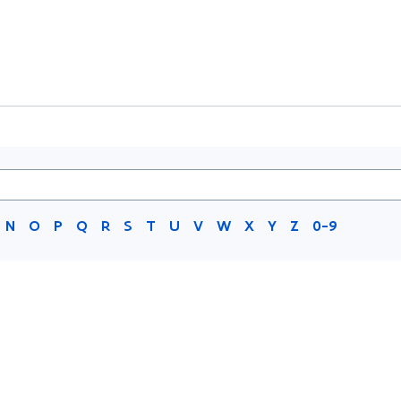
N
O
P
Q
R
S
T
U
V
W
X
Y
Z
0-9