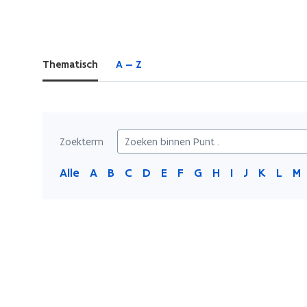
bevindt
zich
op:
Thematisch
A — Z
Punt
.
Zoekterm
Alle
A
B
C
D
E
F
G
H
I
J
K
L
M