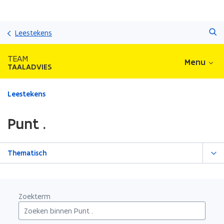
Overslaan
Zoeken
en
Leestekens
naar
de
TEAM
Menu
inhoud
TAALADVIES
gaan
Gedaan
Leestekens
met
laden.
Punt .
U
bevindt
zich
Thematisch
op:
Punt
.
Zoekterm