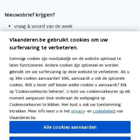
Nieuwsbrief krijgen?
vraag & woord van de week
wekelijks in je mailbox
Vlaanderen.be gebruikt cookies om uw
Schrijf je in
surfervaring te verbeteren.
Thema's
Sommige cookies zijn noodzakelijk om de website optimaal te
laten functioneren. Andere cookies zijn optioneel en worden
Taaladviezen
gebruikt om uw surfervaring op deze website te verbeteren. Als u
op 'Alle cookies aanvaarden' klikt, aanvaardt u ook de optionele
Spellingregels
cookies. Wilt u liever zelf kiezen welke cookies u aanvaardt? Klik
op 'Cookievoorkeuren beheren'. U kunt uw cookievoorkeuren op elk
Tips voor duidelijke taal
moment aanpassen door onderaan de webpagina op
Bekijk ook
Cookievoorkeuren te klikken. Hier kunt u ook uw toestemming
intrekken. Meer info leest u in het
privacy
- en
cookiebeleid
van
Spellingtests
Vlaanderen.be.
Alle cookies aanvaarden
Boek- en webwijzer