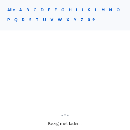
Alle
A
B
C
D
E
F
G
H
I
J
K
L
M
N
O
P
Q
R
S
T
U
V
W
X
Y
Z
0-9
Bezig met laden...