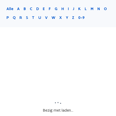
Alle
A
B
C
D
E
F
G
H
I
J
K
L
M
N
O
P
Q
R
S
T
U
V
W
X
Y
Z
0-9
Bezig met laden...