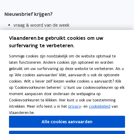
Nieuwsbrief krijgen?
vraag & woord van de week
wekelijks in je mailbox
Vlaanderen.be gebruikt cookies om uw
Schrijf je in
surfervaring te verbeteren.
Thema's
Sommige cookies zijn noodzakelijk om de website optimaal te
laten functioneren. Andere cookies zijn optioneel en worden
Taaladviezen
gebruikt om uw surfervaring op deze website te verbeteren. Als u
op 'Alle cookies aanvaarden' klikt, aanvaardt u ook de optionele
Spellingregels
cookies. Wilt u liever zelf kiezen welke cookies u aanvaardt? Klik
op 'Cookievoorkeuren beheren'. U kunt uw cookievoorkeuren op elk
Tips voor duidelijke taal
moment aanpassen door onderaan de webpagina op
Bekijk ook
Cookievoorkeuren te klikken. Hier kunt u ook uw toestemming
intrekken. Meer info leest u in het
privacy
- en
cookiebeleid
van
Spellingtests
Vlaanderen.be.
Alle cookies aanvaarden
Boek- en webwijzer