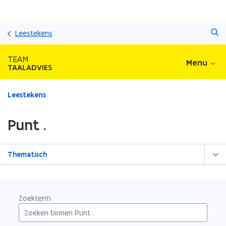
Overslaan
Zoeken
en
Leestekens
naar
de
TEAM
Menu
inhoud
TAALADVIES
gaan
Gedaan
Leestekens
met
laden.
Punt .
U
bevindt
zich
Thematisch
op:
Punt
.
Zoekterm