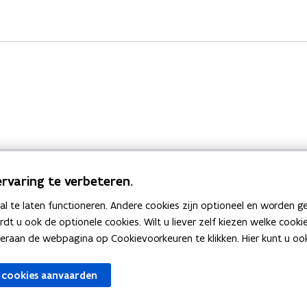
rvaring te verbeteren.
 te laten functioneren. Andere cookies zijn optioneel en worden g
Bekijk ook
ardt u ook de optionele cookies. Wilt u liever zelf kiezen welke cook
an de webpagina op Cookievoorkeuren te klikken. Hier kunt u ook 
zen
Spellingtests
 cookies aanvaarden
gels
Boek- en webwijzer