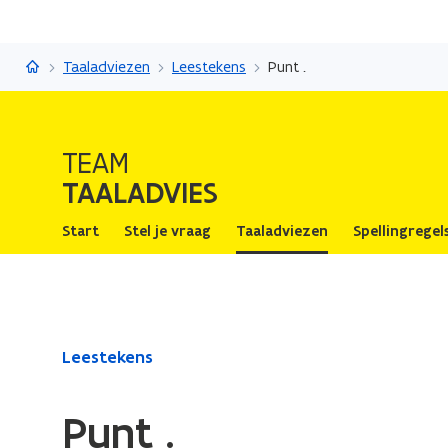
Taaladvies
Taaladviezen
Leestekens
Punt .
TEAM
TAALADVIES
Start
Stel je vraag
Taaladviezen
Spellingregel
Gedaan
Leestekens
met
laden.
Punt .
U