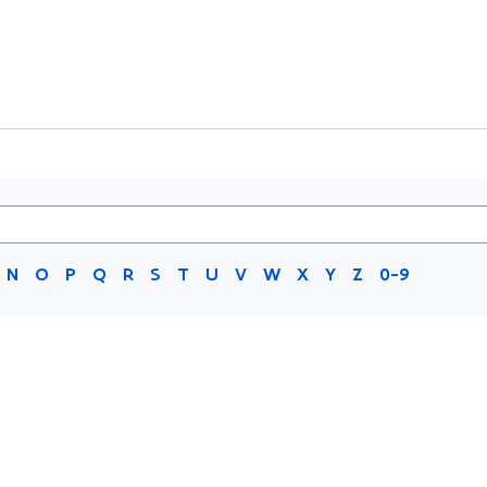
N
O
P
Q
R
S
T
U
V
W
X
Y
Z
0-9