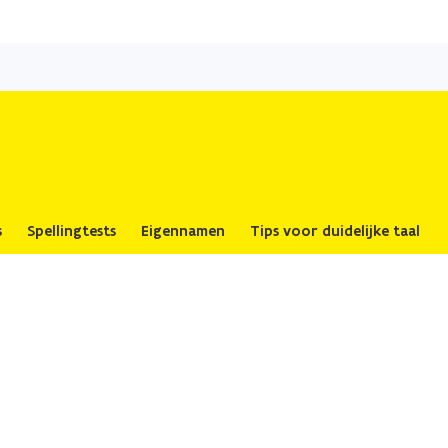
Overslaan
en
naar
de
inhoud
gaan
s
Spellingtests
Eigennamen
Tips voor duidelijke taal