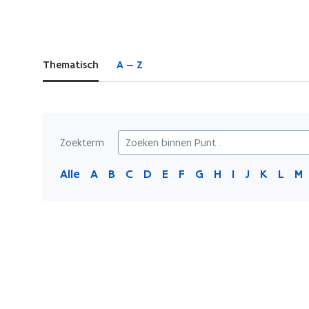
bevindt
zich
op:
Thematisch
A — Z
Punt
.
Zoekterm
Alle
A
B
C
D
E
F
G
H
I
J
K
L
M