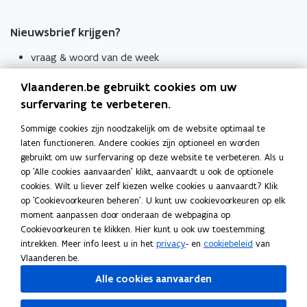
Nieuwsbrief krijgen?
vraag & woord van de week
wekelijks in je mailbox
Vlaanderen.be gebruikt cookies om uw
Schrijf je in
surfervaring te verbeteren.
Thema's
Sommige cookies zijn noodzakelijk om de website optimaal te
laten functioneren. Andere cookies zijn optioneel en worden
Taaladviezen
gebruikt om uw surfervaring op deze website te verbeteren. Als u
op 'Alle cookies aanvaarden' klikt, aanvaardt u ook de optionele
Spellingregels
cookies. Wilt u liever zelf kiezen welke cookies u aanvaardt? Klik
op 'Cookievoorkeuren beheren'. U kunt uw cookievoorkeuren op elk
Tips voor duidelijke taal
moment aanpassen door onderaan de webpagina op
Bekijk ook
Cookievoorkeuren te klikken. Hier kunt u ook uw toestemming
intrekken. Meer info leest u in het
privacy
- en
cookiebeleid
van
Spellingtests
Vlaanderen.be.
Alle cookies aanvaarden
Boek- en webwijzer