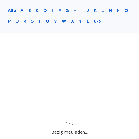
Alle
A
B
C
D
E
F
G
H
I
J
K
L
M
N
O
P
Q
R
S
T
U
V
W
X
Y
Z
0-9
Bezig met laden...