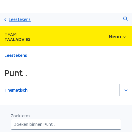
Overslaan
Zoeken
en
Leestekens
naar
de
TEAM
Menu
inhoud
TAALADVIES
gaan
Gedaan
Leestekens
met
laden.
Punt .
U
bevindt
zich
Thematisch
op:
Punt
.
Zoekterm