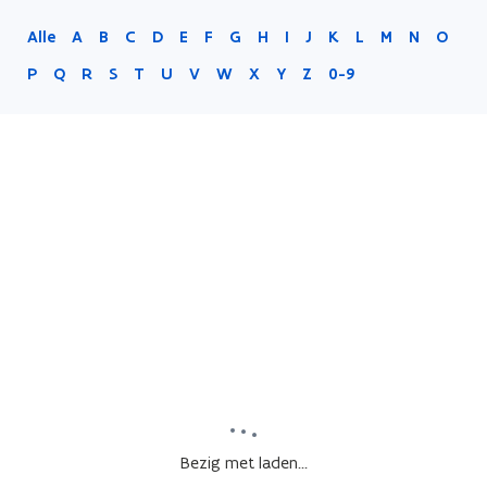
Alle
A
B
C
D
E
F
G
H
I
J
K
L
M
N
O
P
Q
R
S
T
U
V
W
X
Y
Z
0-9
Bezig met laden...