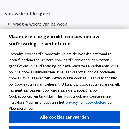
Nieuwsbrief krijgen?
vraag & woord van de week
wekelijks in je mailbox
Vlaanderen.be gebruikt cookies om uw
Schrijf je in
surfervaring te verbeteren.
Thema's
Sommige cookies zijn noodzakelijk om de website optimaal te
laten functioneren. Andere cookies zijn optioneel en worden
Taaladviezen
gebruikt om uw surfervaring op deze website te verbeteren. Als u
op 'Alle cookies aanvaarden' klikt, aanvaardt u ook de optionele
Spellingregels
cookies. Wilt u liever zelf kiezen welke cookies u aanvaardt? Klik
op 'Cookievoorkeuren beheren'. U kunt uw cookievoorkeuren op elk
Tips voor duidelijke taal
moment aanpassen door onderaan de webpagina op
Bekijk ook
Cookievoorkeuren te klikken. Hier kunt u ook uw toestemming
intrekken. Meer info leest u in het
privacy
- en
cookiebeleid
van
Spellingtests
Vlaanderen.be.
Alle cookies aanvaarden
Boek- en webwijzer