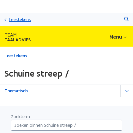
Overslaan
Zoeken
en
Leestekens
naar
de
TEAM
Menu
inhoud
TAALADVIES
gaan
Gedaan
Leestekens
met
laden.
Schuine streep /
U
bevindt
zich
Thematisch
op:
Schuine
streep
/
Zoekterm