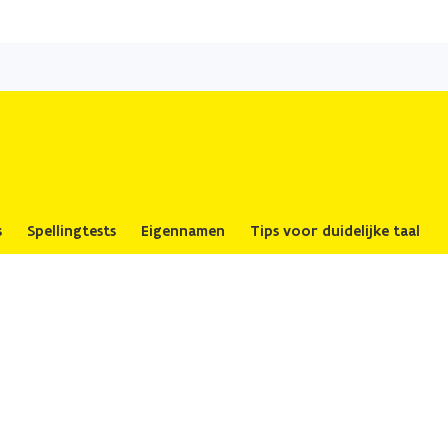
Overslaan
en
naar
de
inhoud
gaan
s
Spellingtests
Eigennamen
Tips voor duidelijke taal