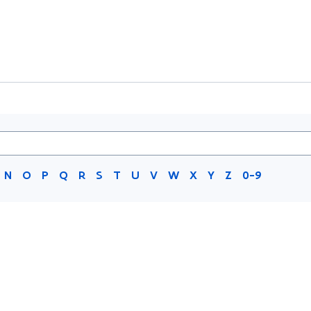
N
O
P
Q
R
S
T
U
V
W
X
Y
Z
0-9