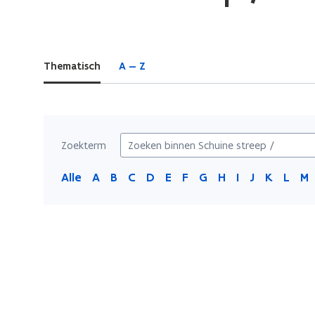
bevindt
zich
op:
Thematisch
A — Z
Schuine
streep
/
Zoekterm
Alle
A
B
C
D
E
F
G
H
I
J
K
L
M