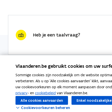
Heb je een taalvraag?
Vlaanderen.be gebruikt cookies om uw surfe
Sommige cookies zijn noodzakelijk om de website optimaal
Nieuwsbrief krijgen?
Thema's
verbeteren. Als u op 'Alle cookies aanvaarden' klikt, aanva
uw cookievoorkeuren op elk moment aanpassen door ondera
vraag & woord van de week
Taaladvie
privacy
- en
cookiebeleid
van Vlaanderen.be.
wekelijks in je mailbox
Alle cookies aanvaarden
Enkel noodzakelijke
Spellingre
Schrijf je in
Cookievoorkeuren beheren