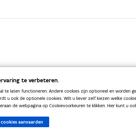
rvaring te verbeteren.
 te laten functioneren. Andere cookies zijn optioneel en worden g
Bekijk ook
ardt u ook de optionele cookies. Wilt u liever zelf kiezen welke cook
an de webpagina op Cookievoorkeuren te klikken. Hier kunt u ook 
zen
Spellingtests
 cookies aanvaarden
gels
Boek- en webwijzer