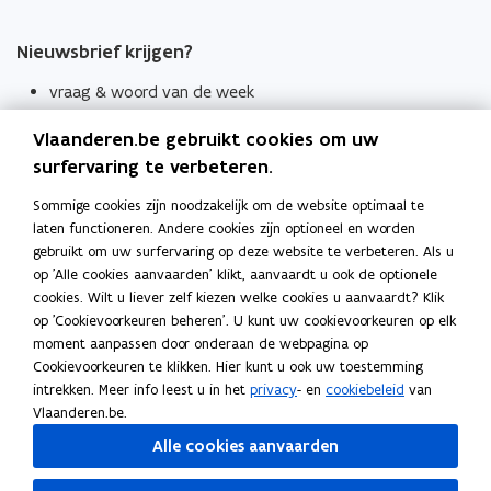
Nieuwsbrief krijgen?
vraag & woord van de week
wekelijks in je mailbox
Vlaanderen.be gebruikt cookies om uw
Schrijf je in
surfervaring te verbeteren.
Thema's
Sommige cookies zijn noodzakelijk om de website optimaal te
laten functioneren. Andere cookies zijn optioneel en worden
Taaladviezen
gebruikt om uw surfervaring op deze website te verbeteren. Als u
op 'Alle cookies aanvaarden' klikt, aanvaardt u ook de optionele
Spellingregels
cookies. Wilt u liever zelf kiezen welke cookies u aanvaardt? Klik
op 'Cookievoorkeuren beheren'. U kunt uw cookievoorkeuren op elk
Tips voor duidelijke taal
moment aanpassen door onderaan de webpagina op
Bekijk ook
Cookievoorkeuren te klikken. Hier kunt u ook uw toestemming
intrekken. Meer info leest u in het
privacy
- en
cookiebeleid
van
Spellingtests
Vlaanderen.be.
Alle cookies aanvaarden
Boek- en webwijzer