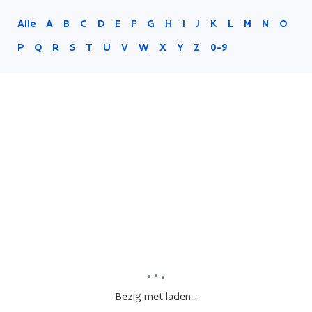
Alle
A
B
C
D
E
F
G
H
I
J
K
L
M
N
O
P
Q
R
S
T
U
V
W
X
Y
Z
0-9
Bezig met laden...