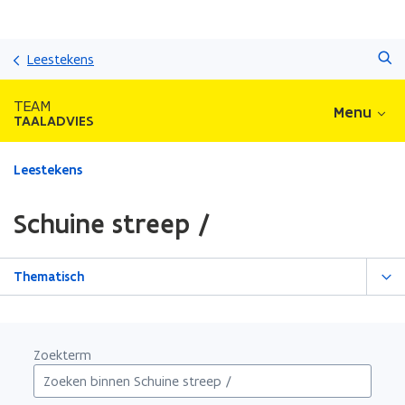
Overslaan
Zoeken
en
Leestekens
naar
de
TEAM
Menu
inhoud
TAALADVIES
gaan
Gedaan
Leestekens
met
laden.
Schuine streep /
U
bevindt
zich
Thematisch
op:
Schuine
streep
/
Zoekterm