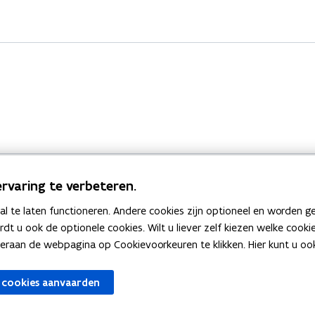
rvaring te verbeteren.
 te laten functioneren. Andere cookies zijn optioneel en worden g
Bekijk ook
ardt u ook de optionele cookies. Wilt u liever zelf kiezen welke cook
an de webpagina op Cookievoorkeuren te klikken. Hier kunt u ook 
zen
Spellingtests
 cookies aanvaarden
gels
Boek- en webwijzer