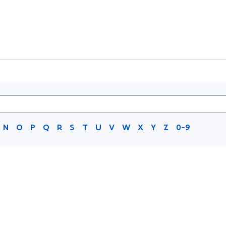
N
O
P
Q
R
S
T
U
V
W
X
Y
Z
0-9