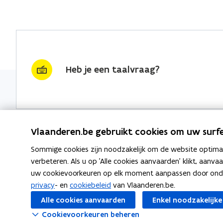
Heb je een taalvraag?
Vlaanderen.be gebruikt cookies om uw surfe
Sommige cookies zijn noodzakelijk om de website optimaal
Nieuwsbrief krijgen?
Thema's
verbeteren. Als u op 'Alle cookies aanvaarden' klikt, aanva
uw cookievoorkeuren op elk moment aanpassen door ondera
vraag & woord van de week
Taaladvie
privacy
- en
cookiebeleid
van Vlaanderen.be.
wekelijks in je mailbox
Alle cookies aanvaarden
Enkel noodzakelijke
Spellingre
Schrijf je in
Cookievoorkeuren beheren