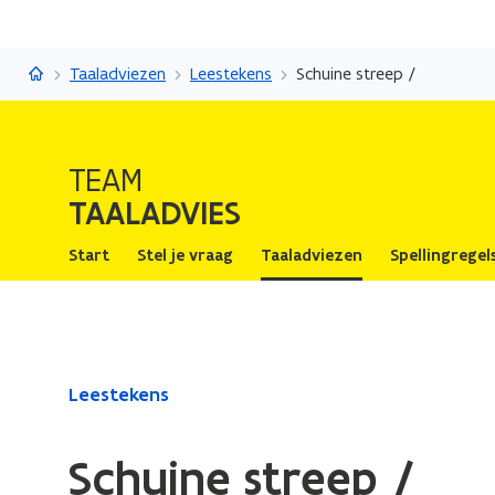
Taaladvies
Taaladviezen
Leestekens
Schuine streep /
TEAM
TAALADVIES
Start
Stel je vraag
Taaladviezen
Spellingregel
Gedaan
Leestekens
met
laden.
Schuine streep /
U