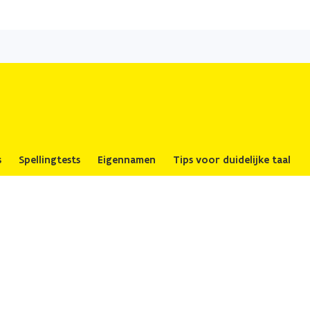
Overslaan
en
naar
de
inhoud
gaan
s
Spellingtests
Eigennamen
Tips voor duidelijke taal