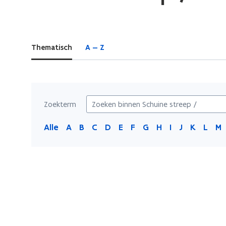
bevindt
zich
op:
Thematisch
A — Z
Schuine
streep
/
Zoekterm
Alle
A
B
C
D
E
F
G
H
I
J
K
L
M