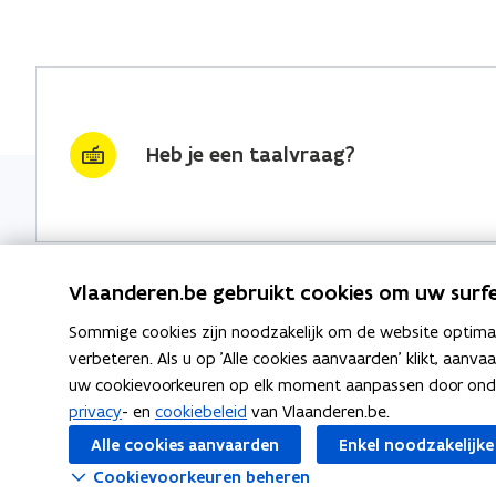
Heb je een taalvraag?
Vlaanderen.be gebruikt cookies om uw surfe
Sommige cookies zijn noodzakelijk om de website optimaal
Nieuwsbrief krijgen?
Thema's
verbeteren. Als u op 'Alle cookies aanvaarden' klikt, aanva
uw cookievoorkeuren op elk moment aanpassen door ondera
vraag & woord van de week
Taaladvie
privacy
- en
cookiebeleid
van Vlaanderen.be.
wekelijks in je mailbox
Alle cookies aanvaarden
Enkel noodzakelijke
Spellingre
Schrijf je in
Cookievoorkeuren beheren