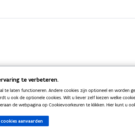
rvaring te verbeteren.
 te laten functioneren. Andere cookies zijn optioneel en worden g
Bekijk ook
ardt u ook de optionele cookies. Wilt u liever zelf kiezen welke cook
an de webpagina op Cookievoorkeuren te klikken. Hier kunt u ook 
zen
Spellingtests
 cookies aanvaarden
gels
Boek- en webwijzer