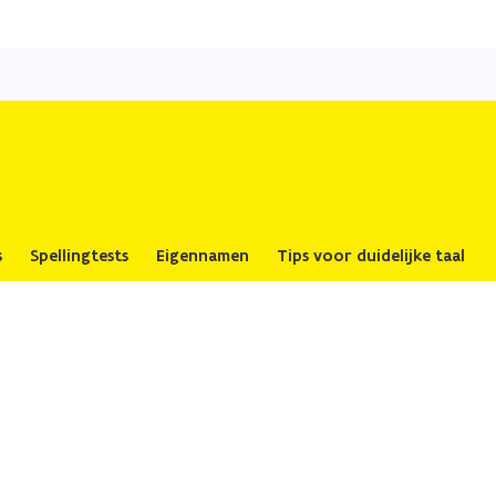
Overslaan
en
naar
de
inhoud
gaan
s
Spellingtests
Eigennamen
Tips voor duidelijke taal