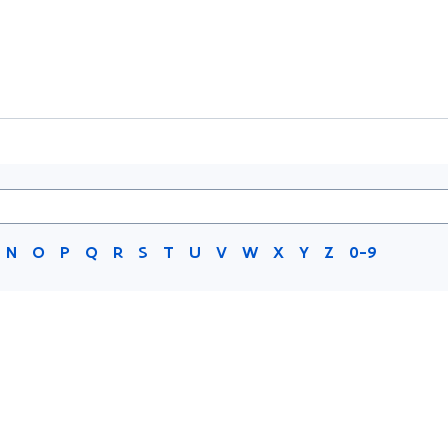
N
O
P
Q
R
S
T
U
V
W
X
Y
Z
0-9