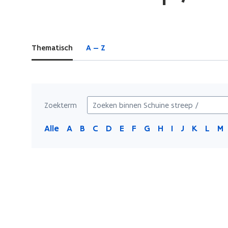
bevindt
zich
op:
Thematisch
A — Z
Schuine
streep
/
Zoekterm
Alle
A
B
C
D
E
F
G
H
I
J
K
L
M