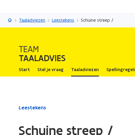
Taaladvies
Taaladviezen
Leestekens
Schuine streep /
TEAM
TAALADVIES
Start
Stel je vraag
Taaladviezen
Spellingregel
Gedaan
Leestekens
met
laden.
Schuine streep /
U