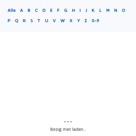
Alle
A
B
C
D
E
F
G
H
I
J
K
L
M
N
O
P
Q
R
S
T
U
V
W
X
Y
Z
0-9
Bezig met laden...