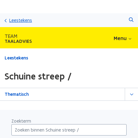
Overslaan
Zoeken
en
Leestekens
naar
de
TEAM
Menu
inhoud
TAALADVIES
gaan
Gedaan
Leestekens
met
laden.
Schuine streep /
U
bevindt
zich
Thematisch
op:
Schuine
streep
/
Zoekterm