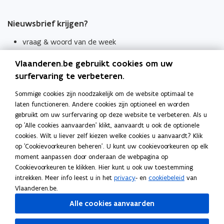
Nieuwsbrief krijgen?
vraag & woord van de week
wekelijks in je mailbox
Vlaanderen.be gebruikt cookies om uw
Schrijf je in
surfervaring te verbeteren.
Thema's
Sommige cookies zijn noodzakelijk om de website optimaal te
laten functioneren. Andere cookies zijn optioneel en worden
Taaladviezen
gebruikt om uw surfervaring op deze website te verbeteren. Als u
op 'Alle cookies aanvaarden' klikt, aanvaardt u ook de optionele
Spellingregels
cookies. Wilt u liever zelf kiezen welke cookies u aanvaardt? Klik
op 'Cookievoorkeuren beheren'. U kunt uw cookievoorkeuren op elk
Tips voor duidelijke taal
moment aanpassen door onderaan de webpagina op
Bekijk ook
Cookievoorkeuren te klikken. Hier kunt u ook uw toestemming
intrekken. Meer info leest u in het
privacy
- en
cookiebeleid
van
Spellingtests
Vlaanderen.be.
Alle cookies aanvaarden
Boek- en webwijzer