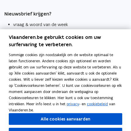
Nieuwsbrief krijgen?
vraag & woord van de week
wekelijks in je mailbox
Vlaanderen.be gebruikt cookies om uw
Schrijf je in
surfervaring te verbeteren.
Thema's
Sommige cookies zijn noodzakelijk om de website optimaal te
laten functioneren. Andere cookies zijn optioneel en worden
Taaladviezen
gebruikt om uw surfervaring op deze website te verbeteren. Als u
op 'Alle cookies aanvaarden' klikt, aanvaardt u ook de optionele
Spellingregels
cookies. Wilt u liever zelf kiezen welke cookies u aanvaardt? Klik
op 'Cookievoorkeuren beheren'. U kunt uw cookievoorkeuren op elk
Tips voor duidelijke taal
moment aanpassen door onderaan de webpagina op
Bekijk ook
Cookievoorkeuren te klikken. Hier kunt u ook uw toestemming
intrekken. Meer info leest u in het
privacy
- en
cookiebeleid
van
Spellingtests
Vlaanderen.be.
Alle cookies aanvaarden
Boek- en webwijzer