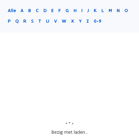
Alle
A
B
C
D
E
F
G
H
I
J
K
L
M
N
O
P
Q
R
S
T
U
V
W
X
Y
Z
0-9
Bezig met laden...