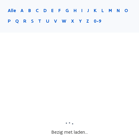
Alle
A
B
C
D
E
F
G
H
I
J
K
L
M
N
O
P
Q
R
S
T
U
V
W
X
Y
Z
0-9
Bezig met laden...