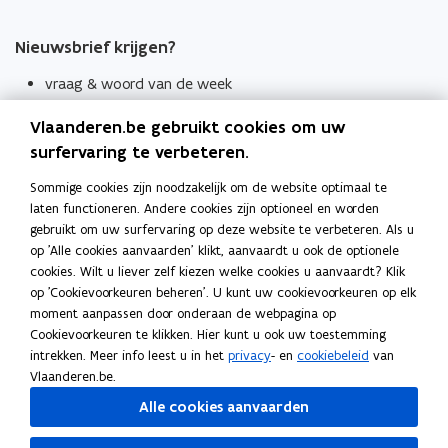
Nieuwsbrief krijgen?
vraag & woord van de week
wekelijks in je mailbox
Vlaanderen.be gebruikt cookies om uw
Schrijf je in
surfervaring te verbeteren.
Thema's
Sommige cookies zijn noodzakelijk om de website optimaal te
laten functioneren. Andere cookies zijn optioneel en worden
Taaladviezen
gebruikt om uw surfervaring op deze website te verbeteren. Als u
op 'Alle cookies aanvaarden' klikt, aanvaardt u ook de optionele
Spellingregels
cookies. Wilt u liever zelf kiezen welke cookies u aanvaardt? Klik
op 'Cookievoorkeuren beheren'. U kunt uw cookievoorkeuren op elk
Tips voor duidelijke taal
moment aanpassen door onderaan de webpagina op
Bekijk ook
Cookievoorkeuren te klikken. Hier kunt u ook uw toestemming
intrekken. Meer info leest u in het
privacy
- en
cookiebeleid
van
Spellingtests
Vlaanderen.be.
Alle cookies aanvaarden
Boek- en webwijzer