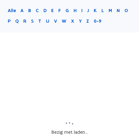
Alle
A
B
C
D
E
F
G
H
I
J
K
L
M
N
O
P
Q
R
S
T
U
V
W
X
Y
Z
0-9
Bezig met laden...