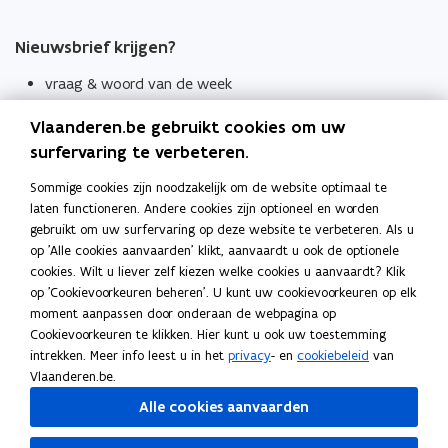
Nieuwsbrief krijgen?
vraag & woord van de week
wekelijks in je mailbox
Vlaanderen.be gebruikt cookies om uw
Schrijf je in
surfervaring te verbeteren.
Thema's
Sommige cookies zijn noodzakelijk om de website optimaal te
laten functioneren. Andere cookies zijn optioneel en worden
Taaladviezen
gebruikt om uw surfervaring op deze website te verbeteren. Als u
op 'Alle cookies aanvaarden' klikt, aanvaardt u ook de optionele
Spellingregels
cookies. Wilt u liever zelf kiezen welke cookies u aanvaardt? Klik
op 'Cookievoorkeuren beheren'. U kunt uw cookievoorkeuren op elk
Tips voor duidelijke taal
moment aanpassen door onderaan de webpagina op
Bekijk ook
Cookievoorkeuren te klikken. Hier kunt u ook uw toestemming
intrekken. Meer info leest u in het
privacy
- en
cookiebeleid
van
Spellingtests
Vlaanderen.be.
Alle cookies aanvaarden
Boek- en webwijzer