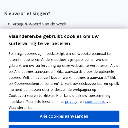
Nieuwsbrief krijgen?
vraag & woord van de week
wekelijks in je mailbox
Vlaanderen.be gebruikt cookies om uw
Schrijf je in
surfervaring te verbeteren.
Thema's
Sommige cookies zijn noodzakelijk om de website optimaal te
laten functioneren. Andere cookies zijn optioneel en worden
Taaladviezen
gebruikt om uw surfervaring op deze website te verbeteren. Als u
op 'Alle cookies aanvaarden' klikt, aanvaardt u ook de optionele
Spellingregels
cookies. Wilt u liever zelf kiezen welke cookies u aanvaardt? Klik
op 'Cookievoorkeuren beheren'. U kunt uw cookievoorkeuren op elk
Tips voor duidelijke taal
moment aanpassen door onderaan de webpagina op
Bekijk ook
Cookievoorkeuren te klikken. Hier kunt u ook uw toestemming
intrekken. Meer info leest u in het
privacy
- en
cookiebeleid
van
Spellingtests
Vlaanderen.be.
Alle cookies aanvaarden
Boek- en webwijzer