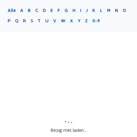
Alle
A
B
C
D
E
F
G
H
I
J
K
L
M
N
O
P
Q
R
S
T
U
V
W
X
Y
Z
0-9
Bezig met laden...