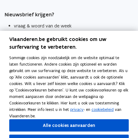
Nieuwsbrief krijgen?
vraag & woord van de week
wekelijks in je mailbox
Vlaanderen.be gebruikt cookies om uw
Schrijf je in
surfervaring te verbeteren.
Thema's
Sommige cookies zijn noodzakelijk om de website optimaal te
laten functioneren. Andere cookies zijn optioneel en worden
Taaladviezen
gebruikt om uw surfervaring op deze website te verbeteren. Als u
op 'Alle cookies aanvaarden' klikt, aanvaardt u ook de optionele
Spellingregels
cookies. Wilt u liever zelf kiezen welke cookies u aanvaardt? Klik
op 'Cookievoorkeuren beheren'. U kunt uw cookievoorkeuren op elk
Tips voor duidelijke taal
moment aanpassen door onderaan de webpagina op
Bekijk ook
Cookievoorkeuren te klikken. Hier kunt u ook uw toestemming
intrekken. Meer info leest u in het
privacy
- en
cookiebeleid
van
Spellingtests
Vlaanderen.be.
Alle cookies aanvaarden
Boek- en webwijzer