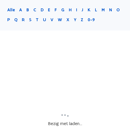
Alle
A
B
C
D
E
F
G
H
I
J
K
L
M
N
O
P
Q
R
S
T
U
V
W
X
Y
Z
0-9
Bezig met laden...