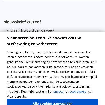
Nieuwsbrief krijgen?
vraag & woord van de week
Vlaanderen.be gebruikt cookies om uw
wekelijks in je mailbox
surfervaring te verbeteren.
Schrijf je in
Sommige cookies zijn noodzakelijk om de website optimaal te
Thema's
laten functioneren. Andere cookies zijn optioneel en worden
Taaladviezen
gebruikt om uw surfervaring op deze website te verbeteren. Als u
op 'Alle cookies aanvaarden' klikt, aanvaardt u ook de optionele
Spellingregels
cookies. Wilt u liever zelf kiezen welke cookies u aanvaardt? Klik
op 'Cookievoorkeuren beheren'. U kunt uw cookievoorkeuren op elk
moment aanpassen door onderaan de webpagina op
Tips voor duidelijke taal
Cookievoorkeuren te klikken. Hier kunt u ook uw toestemming
Bekijk ook
intrekken. Meer info leest u in het
privacy
- en
cookiebeleid
van
Spellingtests
Vlaanderen.be.
Alle cookies aanvaarden