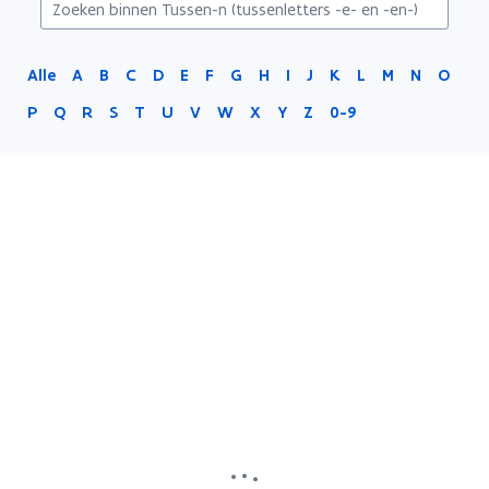
-
en-)
Alle
A
B
C
D
E
F
G
H
I
J
K
L
M
N
O
P
Q
R
S
T
U
V
W
X
Y
Z
0-9