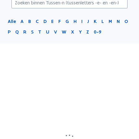
-
en-)
Alle
A
B
C
D
E
F
G
H
I
J
K
L
M
N
O
P
Q
R
S
T
U
V
W
X
Y
Z
0-9