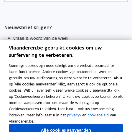
Nieuwsbrief krijgen?
vraag & woord van de week
Vlaanderen.be gebruikt cookies om uw
wekelijks in je mailbox
surfervaring te verbeteren.
Schrijf je in
Sommige cookies zijn noodzakelijk om de website optimaal te
Thema's
laten functioneren. Andere cookies zijn optioneel en worden
Taaladviezen
gebruikt om uw surfervaring op deze website te verbeteren. Als u
op 'Alle cookies aanvaarden' klikt, aanvaardt u ook de optionele
Spellingregels
cookies. Wilt u liever zelf kiezen welke cookies u aanvaardt? Klik
op 'Cookievoorkeuren beheren'. U kunt uw cookievoorkeuren op elk
moment aanpassen door onderaan de webpagina op
Tips voor duidelijke taal
Cookievoorkeuren te klikken. Hier kunt u ook uw toestemming
Bekijk ook
intrekken. Meer info leest u in het
privacy
- en
cookiebeleid
van
Spellingtests
Vlaanderen.be.
Alle cookies aanvaarden