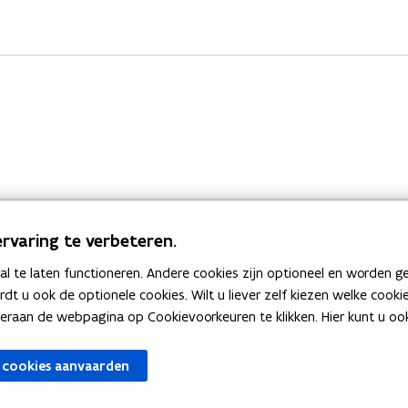
rvaring te verbeteren.
 te laten functioneren. Andere cookies zijn optioneel en worden g
Bekijk ook
ardt u ook de optionele cookies. Wilt u liever zelf kiezen welke cook
an de webpagina op Cookievoorkeuren te klikken. Hier kunt u ook 
zen
Spellingtests
 cookies aanvaarden
gels
Boek- en webwijzer