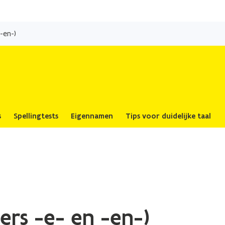
Overslaan
en
-en-)
naar
de
inhoud
gaan
s
Spellingtests
Eigennamen
Tips voor duidelijke taal
ers -e- en -en-)