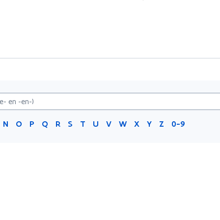
N
O
P
Q
R
S
T
U
V
W
X
Y
Z
0-9