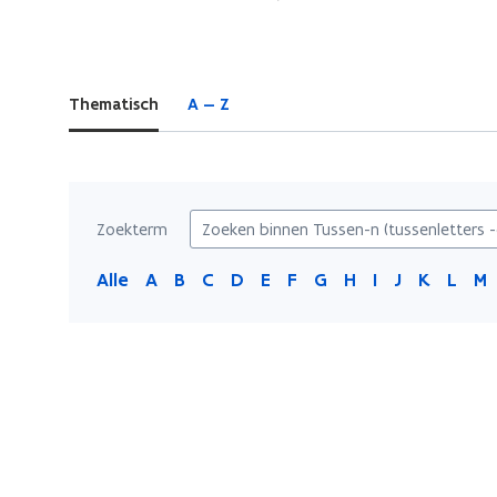
bevindt
zich
op:
Thematisch
A — Z
Tussen-
n
(tussenletters
-
e-
Zoekterm
en
Alle
A
B
C
D
E
F
G
H
I
J
K
L
M
-
en-)