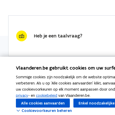
Heb je een taalvraag?
Vlaanderen.be gebruikt cookies om uw surfe
Sommige cookies zijn noodzakelijk om de website optimaal
Nieuwsbrief krijgen?
Thema's
verbeteren. Als u op 'Alle cookies aanvaarden' klikt, aanva
uw cookievoorkeuren op elk moment aanpassen door ondera
vraag & woord van de week
Taaladvie
privacy
- en
cookiebeleid
van Vlaanderen.be.
wekelijks in je mailbox
Alle cookies aanvaarden
Enkel noodzakelijke
Spellingre
Schrijf je in
Cookievoorkeuren beheren