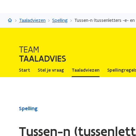
Taaladvies
Taaladviezen
Spelling
Tussen-n (tussenletters -e- en 
TEAM
TAALADVIES
Start
Stel je vraag
Taaladviezen
Spellingregel
Gedaan
Spelling
met
laden.
Tussen-n (tussenlett
U