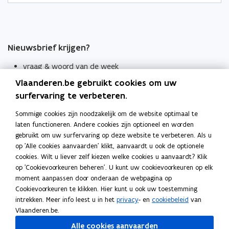
Nieuwsbrief krijgen?
vraag & woord van de week
Vlaanderen.be gebruikt cookies om uw
wekelijks in je mailbox
surfervaring te verbeteren.
Schrijf je in
Sommige cookies zijn noodzakelijk om de website optimaal te
Thema's
laten functioneren. Andere cookies zijn optioneel en worden
Taaladviezen
gebruikt om uw surfervaring op deze website te verbeteren. Als u
op 'Alle cookies aanvaarden' klikt, aanvaardt u ook de optionele
Spellingregels
cookies. Wilt u liever zelf kiezen welke cookies u aanvaardt? Klik
op 'Cookievoorkeuren beheren'. U kunt uw cookievoorkeuren op elk
moment aanpassen door onderaan de webpagina op
Tips voor duidelijke taal
Cookievoorkeuren te klikken. Hier kunt u ook uw toestemming
Bekijk ook
intrekken. Meer info leest u in het
privacy
- en
cookiebeleid
van
Spellingtests
Vlaanderen.be.
Alle cookies aanvaarden