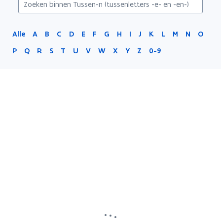
-
en-)
Alle
A
B
C
D
E
F
G
H
I
J
K
L
M
N
O
P
Q
R
S
T
U
V
W
X
Y
Z
0-9