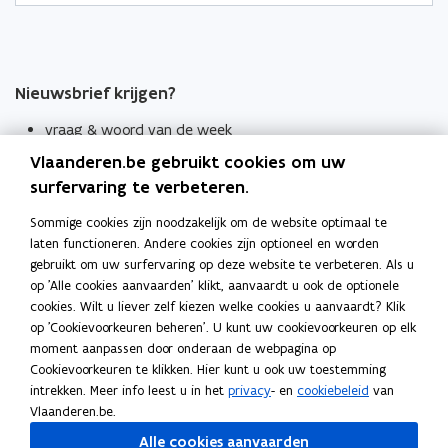
Nieuwsbrief krijgen?
vraag & woord van de week
Vlaanderen.be gebruikt cookies om uw
wekelijks in je mailbox
surfervaring te verbeteren.
Schrijf je in
Sommige cookies zijn noodzakelijk om de website optimaal te
Thema's
laten functioneren. Andere cookies zijn optioneel en worden
Taaladviezen
gebruikt om uw surfervaring op deze website te verbeteren. Als u
op 'Alle cookies aanvaarden' klikt, aanvaardt u ook de optionele
Spellingregels
cookies. Wilt u liever zelf kiezen welke cookies u aanvaardt? Klik
op 'Cookievoorkeuren beheren'. U kunt uw cookievoorkeuren op elk
moment aanpassen door onderaan de webpagina op
Tips voor duidelijke taal
Cookievoorkeuren te klikken. Hier kunt u ook uw toestemming
Bekijk ook
intrekken. Meer info leest u in het
privacy
- en
cookiebeleid
van
Spellingtests
Vlaanderen.be.
Alle cookies aanvaarden