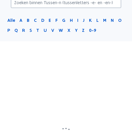
-
en-)
Alle
A
B
C
D
E
F
G
H
I
J
K
L
M
N
O
P
Q
R
S
T
U
V
W
X
Y
Z
0-9