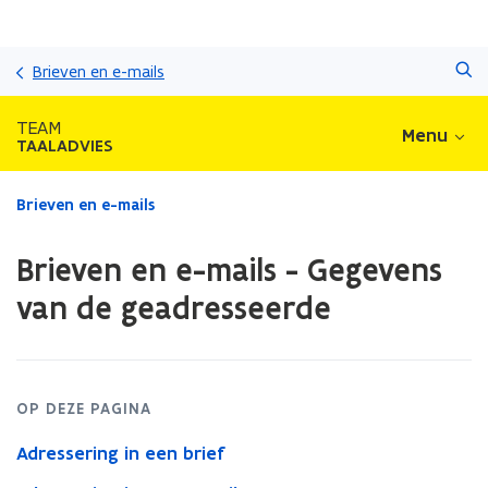
Overslaan
Zoeken
en
Brieven en e-mails
naar
de
TEAM
Menu
inhoud
TAALADVIES
gaan
Gedaan
Brieven en e-mails
met
laden.
Brieven en e-mails - Gegevens
U
bevindt
van de geadresseerde
zich
op:
Brieven
en
e-
OP DEZE PAGINA
mails
Adressering in een brief
-
Gegevens