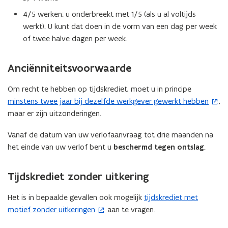
4/5 werken: u onderbreekt met 1/5 (als u al voltijds
werkt). U kunt dat doen in de vorm van een dag per week
of twee halve dagen per week.
Anciënniteitsvoorwaarde
Om recht te hebben op tijdskrediet, moet u in principe
minstens twee jaar bij dezelfde werkgever gewerkt hebben
,
(
maar er zijn uitzonderingen.
o
p
Vanaf de datum van uw verlofaanvraag tot drie maanden na
e
het einde van uw verlof bent u
beschermd tegen ontslag
.
n
t
Tijdskrediet zonder uitkering
i
n
Het is in bepaalde gevallen ook mogelijk
tijdskrediet met
(
n
motief zonder uitkeringen
aan te vragen.
o
i
p
e