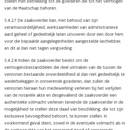
stellen met betrekking tot de goederen die tot het vermogen
van de Maatschap behoren.
5.4.2.7 De zaakvoerder kan, met behoud van zijn
verantwoordelijkheid, werkzaamheden van administratieve
aard geheel of gedeeltelijk laten uitvoeren door een door hem
voor die bepaalde aangelegenheden aangestelde lasthebber,
en dit al dan niet tegen vergoeding.
5.4.2.8 Indien de zaakvoerder beslist om de
vermogensbestanddelen die deel uitmaken van de tussen de
vennoten bestaande onverdeeldheid al dan niet gedeeltelijk te
wederbeleggen in onroerende goederen, dan zullen de
vennoten hieraan hun medewerking verlenen bij het verlijden
van de notariële akte en desgevallend de zaakvoerder een
authentieke volmacht verlenen teneinde de zaakvoerder in de
mogelijkheid te stellen deze daad van beschikking, die tot zijn
exclusieve bevoegdheid behoort, te kunnen stellen. In
voorkomend geval dient, zowel in de eventuele volmacht als in
de aankoopakte van het onroerend goed of onroerende