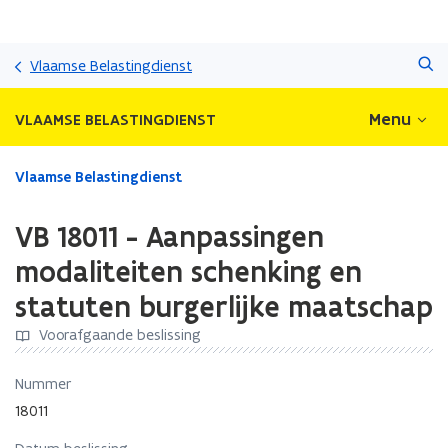
Overslaan
Zoeken
en
Vlaamse Belastingdienst
naar
de
Menu
VLAAMSE BELASTINGDIENST
inhoud
gaan
Gedaan
Vlaamse Belastingdienst
met
laden.
VB 18011 - Aanpassingen
U
bevindt
modaliteiten schenking en
zich
statuten burgerlijke maatschap
op:
VB
Voorafgaande beslissing
18011
-
Nummer
Aanpassingen
modaliteiten
18011
schenking