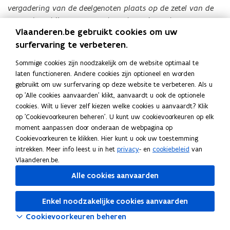
vergadering van de deelgenoten plaats op de zetel van de
Maatschap, bijeengeroepen door de zaakvoerder. Deze
Vlaanderen.be gebruikt cookies om uw
jaarlijkse vergadering vindt plaats in de loop van de maand
surfervaring te verbeteren.
maart. De vergadering kan verdaagd worden met maximum
één maand door beslissing van de zaakvoerder.
Sommige cookies zijn noodzakelijk om de website optimaal te
laten functioneren. Andere cookies zijn optioneel en worden
De zaakvoerder roept een buitengewone algemene
gebruikt om uw surfervaring op deze website te verbeteren. Als u
vergadering bijeen telkens hij/zij dit noodzakelijk acht of
op 'Alle cookies aanvaarden' klikt, aanvaardt u ook de optionele
hiertoe wordt verzocht door een deelgenoot.
cookies. Wilt u liever zelf kiezen welke cookies u aanvaardt? Klik
op 'Cookievoorkeuren beheren'. U kunt uw cookievoorkeuren op elk
Zijn benevens de deelgenoten en de zaakvoerder aanwezig
moment aanpassen door onderaan de webpagina op
op de gewone en buitengewone algemene vergaderingen: de
Cookievoorkeuren te klikken. Hier kunt u ook uw toestemming
intrekken. Meer info leest u in het
privacy
- en
cookiebeleid
van
personen die gerechtigd zijn het stemrecht uit te oefenen
Vlaanderen.be.
inzake delen van de Maatschap waarvan zij niet de
eigenaar zijn, bijvoorbeeld ingevolge het feit dat de
Alle cookies aanvaarden
eigenaars van de delen deze hebben verworven met een
clausule van voorbehoud van stemrecht.
Enkel noodzakelijke cookies aanvaarden
Cookievoorkeuren beheren
De gewone en buitengewone algemene vergadering wordt