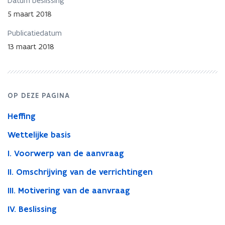
Datum beslissing
en
statuten
5 maart 2018
burgerlijke
maatschap
Publicatiedatum
13 maart 2018
OP DEZE PAGINA
Heffing
Wettelijke basis
I. Voorwerp van de aanvraag
II. Omschrijving van de verrichtingen
III. Motivering van de aanvraag
IV. Beslissing