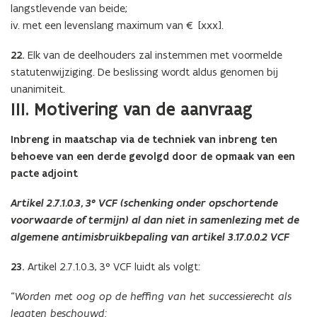
langstlevende van beide;
iv. met een levenslang maximum van € [xxx].
22.
Elk van de deelhouders zal instemmen met voormelde
statutenwijziging. De beslissing wordt aldus genomen bij
unanimiteit.
III. Motivering van de aanvraag
Inbreng in maatschap via de techniek van inbreng ten
behoeve van een derde gevolgd door de opmaak van een
pacte adjoint
Artikel 2.7.1.0.3, 3° VCF (schenking onder opschortende
voorwaarde of termijn) al dan niet in samenlezing met de
algemene antimisbruikbepaling van artikel 3.17.0.0.2 VCF
23.
Artikel 2.7.1.0.3, 3° VCF luidt als volgt:
“
Worden met oog op de heffing van het successierecht als
legaten beschouwd: