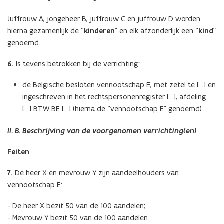
Juffrouw A, jongeheer B, juffrouw C en juffrouw D worden
hierna gezamenlijk de “
kinderen
” en elk afzonderlijk een “
kind
”
genoemd.
6.
Is tevens betrokken bij de verrichting:
de Belgische besloten vennootschap E, met zetel te […] en
ingeschreven in het rechtspersonenregister […], afdeling
[…] BTW BE […] (hierna de “vennootschap E” genoemd)
II. B. Beschrijving van de voorgenomen verrichting(en)
Feiten
7.
De heer X en mevrouw Y zijn aandeelhouders van
vennootschap E:
- De heer X bezit 50 van de 100 aandelen;
- Mevrouw Y bezit 50 van de 100 aandelen.