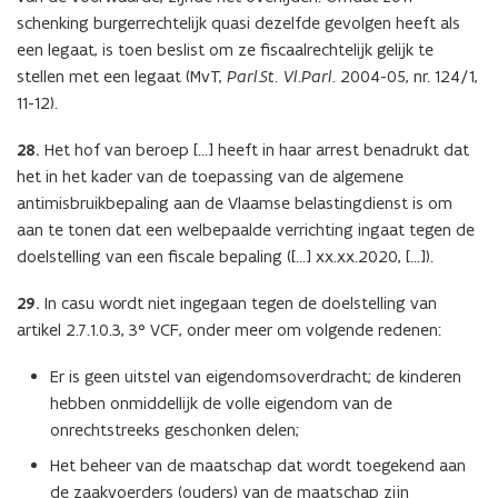
schenking burgerrechtelijk quasi dezelfde gevolgen heeft als
een legaat, is toen beslist om ze fiscaalrechtelijk gelijk te
stellen met een legaat (MvT,
Parl.St. Vl.Parl
. 2004-05, nr. 124/1,
11-12).
28.
Het hof van beroep […] heeft in haar arrest benadrukt dat
het in het kader van de toepassing van de algemene
antimisbruikbepaling aan de Vlaamse belastingdienst is om
aan te tonen dat een welbepaalde verrichting ingaat tegen de
doelstelling van een fiscale bepaling ([…] xx.xx.2020, […]).
29.
In casu wordt niet ingegaan tegen de doelstelling van
artikel 2.7.1.0.3, 3° VCF, onder meer om volgende redenen:
Er is geen uitstel van eigendomsoverdracht; de kinderen
hebben onmiddellijk de volle eigendom van de
onrechtstreeks geschonken delen;
Het beheer van de maatschap dat wordt toegekend aan
de zaakvoerders (ouders) van de maatschap zijn