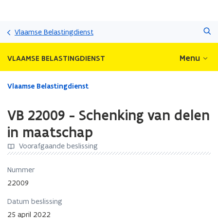
Overslaan
Zoeken
en
Vlaamse Belastingdienst
naar
de
Menu
VLAAMSE BELASTINGDIENST
inhoud
gaan
Gedaan
Vlaamse Belastingdienst
met
laden.
VB 22009 - Schenking van delen
U
bevindt
in maatschap
zich
Voorafgaande beslissing
op:
VB
22009
Nummer
-
22009
Schenking
van
Datum beslissing
delen
25 april 2022