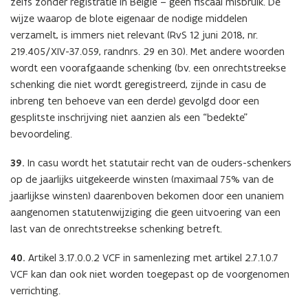
zelfs zonder registratie in België – geen fiscaal misbruik. De
wijze waarop de blote eigenaar de nodige middelen
verzamelt, is immers niet relevant (RvS 12 juni 2018, nr.
219.405/XIV-37.059, randnrs. 29 en 30). Met andere woorden
wordt een voorafgaande schenking (bv. een onrechtstreekse
schenking die niet wordt geregistreerd, zijnde in casu de
inbreng ten behoeve van een derde) gevolgd door een
gesplitste inschrijving niet aanzien als een “bedekte”
bevoordeling.
39.
In casu wordt het statutair recht van de ouders-schenkers
op de jaarlijks uitgekeerde winsten (maximaal 75% van de
jaarlijkse winsten) daarenboven bekomen door een unaniem
aangenomen statutenwijziging die geen uitvoering van een
last van de onrechtstreekse schenking betreft.
40.
Artikel 3.17.0.0.2 VCF in samenlezing met artikel 2.7.1.0.7
VCF kan dan ook niet worden toegepast op de voorgenomen
verrichting.