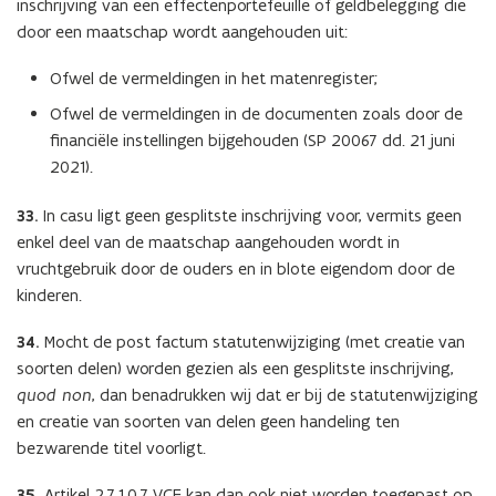
inschrijving van een effectenportefeuille of geldbelegging die
door een maatschap wordt aangehouden uit:
Ofwel de vermeldingen in het matenregister;
Ofwel de vermeldingen in de documenten zoals door de
financiële instellingen bijgehouden (SP 20067 dd. 21 juni
2021).
33.
In casu ligt geen gesplitste inschrijving voor, vermits geen
enkel deel van de maatschap aangehouden wordt in
vruchtgebruik door de ouders en in blote eigendom door de
kinderen.
34.
Mocht de post factum statutenwijziging (met creatie van
soorten delen) worden gezien als een gesplitste inschrijving,
quod non
, dan benadrukken wij dat er bij de statutenwijziging
en creatie van soorten van delen geen handeling ten
bezwarende titel voorligt.
35.
Artikel 2.7.1.0.7 VCF kan dan ook niet worden toegepast op