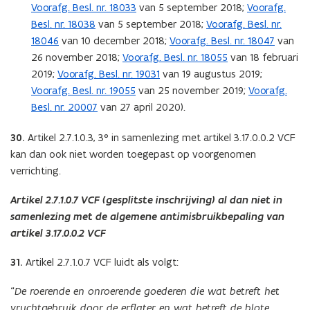
Voorafg. Besl. nr. 18033
van 5 september 2018;
Voorafg.
Besl. nr. 18038
van 5 september 2018;
Voorafg. Besl. nr.
18046
van 10 december 2018;
Voorafg. Besl. nr. 18047
van
26 november 2018;
Voorafg. Besl. nr. 18055
van 18 februari
2019;
Voorafg. Besl. nr. 19031
van 19 augustus 2019;
Voorafg. Besl. nr. 19055
van 25 november 2019;
Voorafg.
Besl. nr. 20007
van 27 april 2020).
30.
Artikel 2.7.1.0.3, 3° in samenlezing met artikel 3.17.0.0.2 VCF
kan dan ook niet worden toegepast op voorgenomen
verrichting.
Artikel 2.7.1.0.7 VCF (gesplitste inschrijving) al dan niet in
samenlezing met de algemene antimisbruikbepaling van
artikel 3.17.0.0.2 VCF
31.
Artikel 2.7.1.0.7 VCF luidt als volgt:
“
De roerende en onroerende goederen die wat betreft het
vruchtgebruik door de erflater en wat betreft de blote