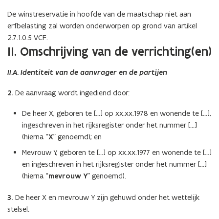
De winstreservatie in hoofde van de maatschap niet aan
erfbelasting zal worden onderworpen op grond van artikel
2.7.1.0.5 VCF.
II. Omschrijving van de verrichting(en)
II.A. Identiteit van de aanvrager en de partijen
2.
De aanvraag wordt ingediend door:
De heer X, geboren te […] op xx.xx.1978 en wonende te […],
ingeschreven in het rijksregister onder het nummer […]
(hierna “
X
” genoemd); en
Mevrouw Y, geboren te […] op xx.xx.1977 en wonende te […]
en ingeschreven in het rijksregister onder het nummer […]
(hierna “
mevrouw Y
” genoemd).
3.
De heer X en mevrouw Y zijn gehuwd onder het wettelijk
stelsel.