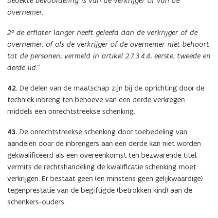
bedekte bevoordeling is van de verkrijger of van de
overnemer;
2° de erflater langer heeft geleefd dan de verkrijger of de
overnemer, of als de verkrijger of de overnemer niet behoort
tot de personen, vermeld in artikel
2.7.3.4.4, eerste, tweede en
derde lid.
”
42.
De delen van de maatschap zijn bij de oprichting door de
techniek inbreng ten behoeve van een derde verkregen
middels een onrechtstreekse schenking.
43.
De onrechtstreekse schenking door toebedeling van
aandelen door de inbrengers aan een derde kan niet worden
gekwalificeerd als een overeenkomst ten bezwarende titel,
vermits de rechtshandeling de kwalificatie schenking moet
verkrijgen. Er bestaat geen (en minstens geen gelijkwaardige)
tegenprestatie van de begiftigde (betrokken kind) aan de
schenkers-ouders.