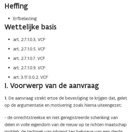
Heffing
Erfbelasting
Wettelijke basis
art. 2.7.1.0.3. VCF
art. 2.7.1.0.5. VCF
art. 2.7.1.0.7. VCF
art. 2.7.1.0.9. VCF
art. 3.17.0.0.2. VCF
I. Voorwerp van de aanvraag
1.
De aanvraag strekt ertoe de bevestiging te krijgen dat, gelet
op de argumentatie en motivering zoals hierna uiteengezet:
- de onrechtstreekse en niet geregistreerde schenking van
delen in volle eigendom van de nieuw op te richten maatschap
middels de techniek van inbreng ten behoeve van een derde