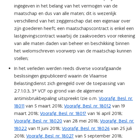
ingegeven in het belang van het vermogen van de
maatschap en dus van alle maten; dit is wezenlijk
verschillend van het zeggenschap dat een eigenaar over
zijn goederen heeft; een maatschapscontract is enkel een
lastgevingscontract waarbij de zaakvoeders voor rekening
van alle maten daden van beheer en beschikking binnen
het welomschreven voorwerp van de maatschap kunnen
stellen;
In het verleden werden reeds diverse voorafgaande
beslissingen gepubliceerd waarin de Vlaamse
Belastingdienst zich geregeld over de toepassing van
2.7.1.0.3, 3° VCF op grond van de algemene
antimisbruikbepaling uitspreekt (zie o.m.
Voorafg. Besl. nr.
18011
van 5 maart 2018;
Voorafg. Besl. nr. 18012
van 19
maart 2018;
Voorafg. Besl. nr. 18017
van 16 april 2018;
Voorafg. Besl. nr. 18020
van 28 mei 2018;
Voorafg. Besl. nr.
18022
van 11 juni 2018;
Voorafg. Besl. nr. 18026
van 25 juli
2018;
Voorafg. Besl. nr. 18027
van 5 september 2018;