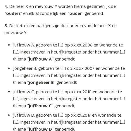
4.
De heer X en mevrouw Y worden hierna gezamenlijk de
“
ouders
” en elk afzonderlijk een “
ouder
” genoemd.
5.
De betrokken partijen zijn de kinderen van de heer X en
mevrouw Y:
juffrouw A, geboren te […] op xx.xx.2006 en wonende te
[…], ingeschreven in het rijksregister onder het nummer […]
(hierna “
juffrouw A
” genoemd);
jongeheer B, geboren te […] op xx.xx.2007 en wonende te
[…], ingeschreven in het rijksregister onder het nummer […]
(hierna “
jongeheer B
” genoemd);
juffrouw C, geboren te […] op xx.xx.2010 en wonende te
[…], ingeschreven in het rijksregister onder het nummer […]
(hierna “
juffrouw C
” genoemd);
juffrouw D, geboren te […] op xx.xx.2017 en wonende te
[…], ingeschreven in het rijksregister onder het nummer […]
(hierna “
juffrouw D
” genoemd).