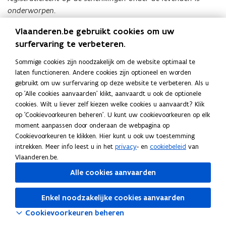
onderworpen.
Vlaanderen.be gebruikt cookies om uw
§ 2 De termijn van drie jaar, vermeld in paragraaf 1, wordt
surfervaring te verbeteren.
evenwel op zeven jaar gebracht als het gaat om aandelen
en activa als vermeld in artikel 2.8.6.0.3.
Sommige cookies zijn noodzakelijk om de website optimaal te
laten functioneren. Andere cookies zijn optioneel en worden
De termijn van zeven jaar, vermeld in het eerste lid, wordt
gebruikt om uw surfervaring op deze website te verbeteren. Als u
teruggebracht tot drie jaar als de kosteloze beschikking
op 'Alle cookies aanvaarden' klikt, aanvaardt u ook de optionele
dagtekent van voor 1 januari 2012.
”
cookies. Wilt u liever zelf kiezen welke cookies u aanvaardt? Klik
op 'Cookievoorkeuren beheren'. U kunt uw cookievoorkeuren op elk
50.
De statuten bepalen dat de delen soort A die toebehoren
moment aanpassen door onderaan de webpagina op
aan de ouders exclusief en met uitsluiting van alle andere
Cookievoorkeuren te klikken. Hier kunt u ook uw toestemming
delen soort B het recht hebben op jaarlijks desgevallend
intrekken. Meer info leest u in het
privacy
- en
cookiebeleid
van
Vlaanderen.be.
uitgekeerde winsten (maximaal 75% van de jaarlijkse winsten)
van het betrokken boekjaar.
Alle cookies aanvaarden
51.
De zaakvoerders van de maatschap hebben aldus statutair
Enkel noodzakelijke cookies aanvaarden
de mogelijkheid om deze winsten van het boekjaar uit te keren
Cookievoorkeuren beheren
aan de deelhouders soort A. Dit vormt evenwel slechts een