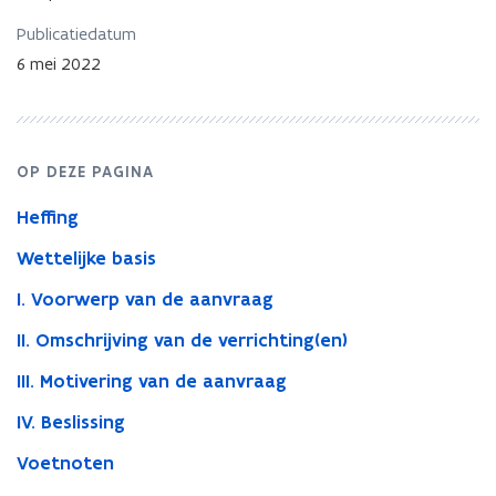
in
maatschap
Publicatiedatum
6 mei 2022
OP DEZE PAGINA
Heffing
Wettelijke basis
I. Voorwerp van de aanvraag
II. Omschrijving van de verrichting(en)
III. Motivering van de aanvraag
IV. Beslissing
Voetnoten