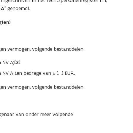
ingeschreven in het rechtspersonenregister […],
 A”
genoemd).
g(en)
eigen vermogen, volgende bestanddelen:
n NV A;
[3]
NV A ten bedrage van ± [...] EUR.
igen vermogen, volgende bestanddelen:
igenaar van onder meer volgende