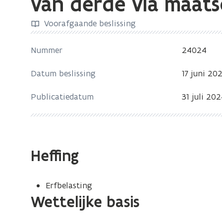
van derde via maat
zich
op:
Voorafgaande beslissing
VB
24024
Nummer
24024
-
Datum beslissing
17 juni 20
Onrechtstreekse
schenking
Publicatiedatum
31 juli 20
via
beding
ten
behoeve
Heffing
van
derde
via
Erfbelasting
maatschap
Wettelijke basis