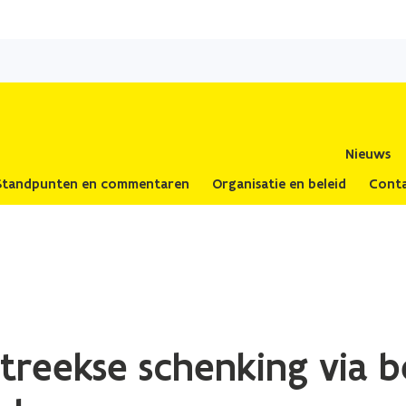
Overslaan
en
naar
de
inhoud
gaan
Nieuws
Standpunten en commentaren
Organisatie en beleid
Cont
treekse schenking via 