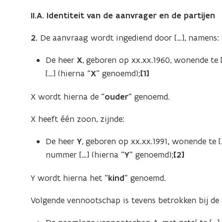
II.A. Identiteit van de aanvrager en de partijen
2.
De aanvraag wordt ingediend door […], namens:
De heer
X
, geboren op xx.xx.1960, wonende te 
[…] (hierna “
X
” genoemd);
[1]
X wordt hierna de “
ouder
” genoemd.
X heeft één zoon, zijnde:
De heer
Y
, geboren op xx.xx.1991
,
wonende te […
nummer […] (hierna “
Y
” genoemd);
[2]
Y wordt hierna het “
kind
” genoemd.
Volgende vennootschap is tevens betrokken bij de 