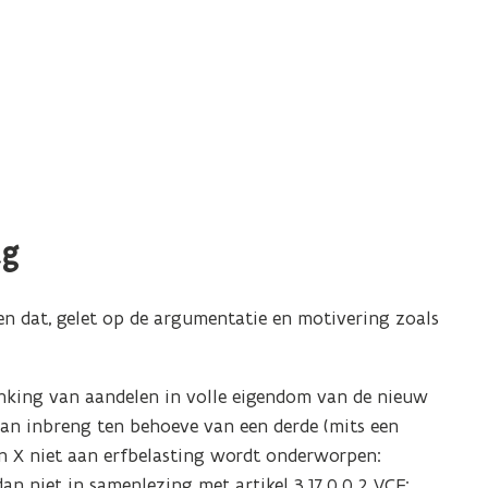
ag
gen dat, gelet op de argumentatie en motivering zoals
enking van aandelen in volle eigendom van de nieuw
van inbreng ten behoeve van een derde (mits een
an X niet aan erfbelasting wordt onderworpen:
 dan niet in samenlezing met artikel 3.17.0.0.2 VCF;