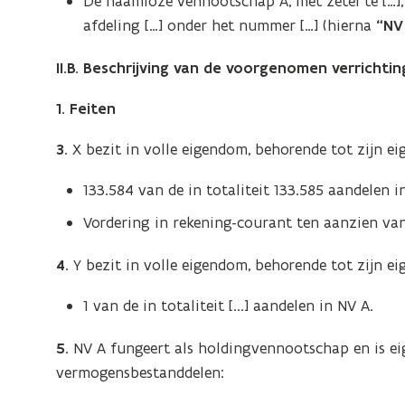
De naamloze vennootschap A, met zetel te […], 
afdeling […] onder het nummer […] (hierna
“NV
II.B. Beschrijving van de voorgenomen verrichtin
1. Feiten
3
. X bezit in volle eigendom, behorende tot zijn 
133.584 van de in totaliteit 133.585 aandelen i
Vordering in rekening-courant ten aanzien van 
4.
Y bezit in volle eigendom, behorende tot zijn e
1 van de in totaliteit [...] aandelen in NV A.
5.
NV A fungeert als holdingvennootschap en is e
vermogensbestanddelen: