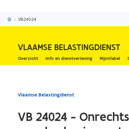
Vlaamse Belastingdienst
VB24024
VLAAMSE BELASTINGDIENST
Overzicht
Info en dienstverlening
MijnVlabel
Gedaan
Vlaamse Belastingdienst
met
laden.
VB 24024 - Onrechts
U
bevindt