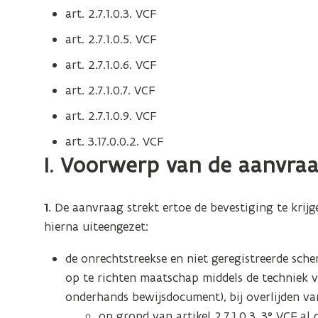
art. 2.7.1.0.3. VCF
art. 2.7.1.0.5. VCF
art. 2.7.1.0.6. VCF
art. 2.7.1.0.7. VCF
art. 2.7.1.0.9. VCF
art. 3.17.0.0.2. VCF
I. Voorwerp van de aanvra
1.
De aanvraag strekt ertoe de bevestiging te krij
hierna uiteengezet:
de onrechtstreekse en niet geregistreerde sch
op te richten maatschap middels de techniek 
onderhands bewijsdocument), bij overlijden v
op grond van artikel 2.7.1.0.3, 3° VCF al