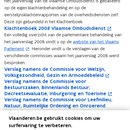
a
a
p
Het jaarverslag van de Vlaamse Ombudsdienst is gebaseerd
a
a
e
op de eigen klachtenbehandeling en op de
r
r
n
eerstelijnsklachtenrapporten van de overheidsdiensten zelf.
v
v
t
Deze zijn gebundeld in het Klachtenboek.
e
e
i
K
Klachtenboek 2008 Vlaamse Ombudsdienst
K
o
r
r
n
l
l
p
Een volledig overzicht van de parlementaire behandeling van
s
s
n
a
a
e
het jaarverslag 2008 vindt u op de
website van het Vlaams
(
l
l
i
c
c
n
a
Parlement
. Hieronder vindt u de verslagen van de
a
e
o
h
h
t
g
g
u
verschillende commissies waarin het jaarverslag 2008 werd
p
t
t
i
2
2
w
besproken.
e
e
e
n
0
0
v
V
Verslag namens de Commissie voor Welzijn,
V
o
n
n
n
n
0
0
e
e
Volksgezondheid, Gezin en Armoedebeleid
e
p
b
b
i
t
8
8
n
r
V
Verslag namens de Commissie voor
r
e
V
o
o
o
e
i
V
V
s
s
e
Bestuurszaken, Binnenlands Bestuur,
s
n
e
p
e
e
u
n
l
l
t
l
r
Decreetsevaluatie, Inburgering en Toerisme
l
t
r
e
k
k
w
a
a
e
n
a
s
V
Verslag namens de Commissie voor Leefmilieu,
a
i
s
n
V
o
2
2
v
a
a
r
i
g
l
e
Natuur, Ruimtelijke Ordening en Onroerend
g
n
l
t
e
p
0
0
e
m
m
n
a
r
Erfgoed
n
n
a
i
r
e
e
0
0
n
s
s
a
g
s
V
Verslag namens de Commissie voor Woonbeleid,
Vlaanderen.be gebruikt cookies om uw
a
i
g
n
s
n
V
o
u
8
8
s
e
e
m
n
l
e
Stedelijk Beleid en Energie
m
e
n
n
l
t
e
p
surfervaring te verbeteren.
V
V
t
w
O
O
e
a
a
r
V
e
u
a
i
a
i
r
e
V
o