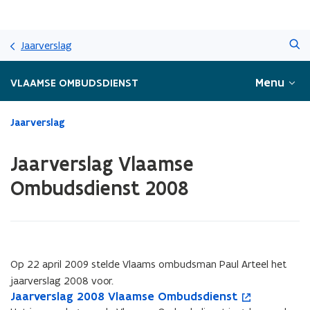
Overslaan
Zoeken
en
Jaarverslag
naar
de
Menu
VLAAMSE OMBUDSDIENST
inhoud
gaan
Gedaan
Jaarverslag
met
laden.
Jaarverslag Vlaamse
U
bevindt
Ombudsdienst 2008
zich
op:
Jaarverslag
Vlaamse
Ombudsdienst
Op 22 april 2009 stelde Vlaams ombudsman Paul Arteel het
2008
jaarverslag 2008 voor.
J
Jaarverslag 2008 Vlaamse Ombudsdienst
J
o