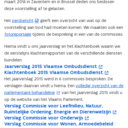
maart 2016 in Zaventem en in Brussel deden ons beslissen
deze voorstelling af te gelasten.
Het
persbericht
geeft een overzicht van wat op de
(
voorstelling aan bod had moeten komen. We maakten ook een
P
fotoreportage
tijdens de bespreking in een van de commissies.
D
F
Hierna vindt u ons jaarverslag en het klachtenboek waarin we
b
de eerstelijns klachtenrapporten van de verschillende diensten
e
bundelen.
s
J
Jaarverslag 2015 Vlaamse Ombudsdienst
J
o
t
a
K
Klachtenboek 2015 Vlaamse Ombudsdienst
a
p
K
o
a
a
l
a
e
l
p
Het jaarverslag 2015 werd in 6 commissies besproken. De
n
r
a
r
n
a
e
verslagen daarvan vindt u hierna. Een
volledig overzicht van de
(
d
v
c
v
t
c
n
parlementaire behandeling
van het jaarverslag 2015 vindt u
o
e
h
e
i
h
t
o
op de website van het Vlaams Parlement.
p
r
t
r
n
t
i
p
V
Verslag Commissie voor Leefmilieu, Natuur,
V
o
e
s
e
s
n
e
n
e
e
Ruimtelijke Ordening, Energie en Dierenwelzijn
e
p
n
l
n
l
i
n
n
n
r
V
Verslag Commissie voor Onderwijs
r
e
V
o
a
b
a
e
b
i
t
s
e
V
Verslag Commissie voor Wonen, Armoedebeleid
s
n
e
p
V
o
t
g
o
g
u
o
e
i