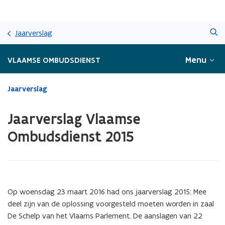
Overslaan
Zoeken
en
Jaarverslag
naar
de
Menu
VLAAMSE OMBUDSDIENST
inhoud
gaan
Gedaan
Jaarverslag
met
laden.
Jaarverslag Vlaamse
U
bevindt
Ombudsdienst 2015
zich
op:
Jaarverslag
Vlaamse
Ombudsdienst
Op woensdag 23 maart 2016 had ons jaarverslag 2015: Mee
2015
deel zijn van de oplossing voorgesteld moeten worden in zaal
De Schelp van het Vlaams Parlement. De aanslagen van 22