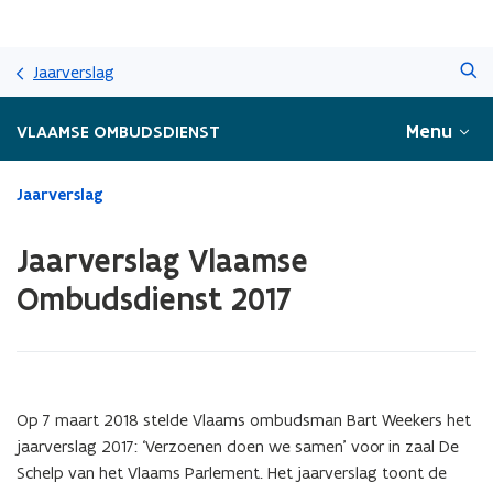
Overslaan
Zoeken
en
Jaarverslag
naar
de
Menu
VLAAMSE OMBUDSDIENST
inhoud
gaan
Gedaan
Jaarverslag
met
laden.
Jaarverslag Vlaamse
U
bevindt
Ombudsdienst 2017
zich
op:
Jaarverslag
Vlaamse
Ombudsdienst
Op 7 maart 2018 stelde Vlaams ombudsman Bart Weekers het
2017
jaarverslag 2017: ‘Verzoenen doen we samen’ voor in zaal De
Schelp van het Vlaams Parlement. Het jaarverslag toont de