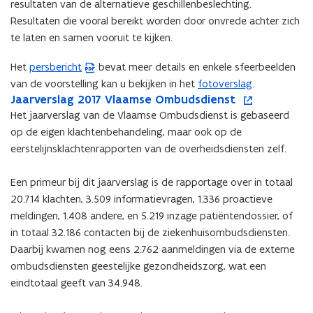
resultaten van de alternatieve geschillenbeslechting.
Resultaten die vooral bereikt worden door onvrede achter zich
te laten en samen vooruit te kijken.
Het
persbericht
bevat meer details en enkele sfeerbeelden
(
van de voorstelling kan u bekijken in het
fotoverslag
.
P
J
Jaarverslag 2017 Vlaamse Ombudsdienst
J
o
D
a
a
p
Het jaarverslag van de Vlaamse Ombudsdienst is gebaseerd
F
a
a
e
op de eigen klachtenbehandeling, maar ook op de
b
r
r
n
eerstelijnsklachtenrapporten van de overheidsdiensten zelf.
e
v
v
t
s
e
e
i
Een primeur bij dit jaarverslag is de rapportage over in totaal
t
r
r
n
20.714 klachten, 3.509 informatievragen, 1.336 proactieve
s
s
n
a
l
meldingen, 1.408 andere, en 5.219 inzage patiëntendossier, of
l
i
n
a
a
e
in totaal 32.186 contacten bij de ziekenhuisombudsdiensten.
d
g
g
u
Daarbij kwamen nog eens 2.762 aanmeldingen via de externe
o
2
2
w
ombudsdiensten geestelijke gezondheidszorg, wat een
p
0
0
v
eindtotaal geeft van 34.948.
e
1
1
e
n
7
7
n