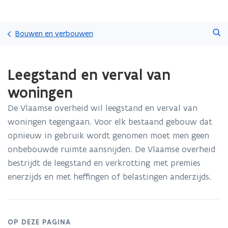
Overslaan
Zoeken
en
Bouwen en verbouwen
naar
de
Gedaan
inhoud
Leegstand en verval van
met
gaan
laden.
woningen
U
bevindt
De Vlaamse overheid wil leegstand en verval van
zich
woningen tegengaan. Voor elk bestaand gebouw dat
op:
Leegstand
opnieuw in gebruik wordt genomen moet men geen
en
onbebouwde ruimte aansnijden. De Vlaamse overheid
verval
bestrijdt de leegstand en verkrotting met premies
van
enerzijds en met heffingen of belastingen anderzijds.
woningen
OP DEZE PAGINA