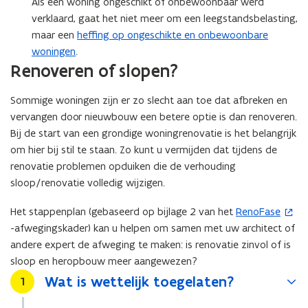
Als een woning ongeschikt of onbewoonbaar werd
verklaard, gaat het niet meer om een leegstandsbelasting,
maar een
heffing op ongeschikte en onbewoonbare
woningen
.
Renoveren of slopen?
Sommige woningen zijn er zo slecht aan toe dat afbreken en
vervangen door nieuwbouw een betere optie is dan renoveren.
Bij de start van een grondige woningrenovatie is het belangrijk
om hier bij stil te staan. Zo kunt u vermijden dat tijdens de
renovatie problemen opduiken die de verhouding
sloop/renovatie volledig wijzigen.
Het stappenplan (gebaseerd op bijlage 2 van het
RenoFase
(
-afwegingskader) kan u helpen om samen met uw architect of
o
andere expert de afweging te maken: is renovatie zinvol of is
p
sloop en heropbouw meer aangewezen?
e
n
Wat is wettelijk toegelaten?
Stap
1
t