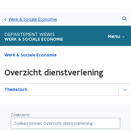
Overslaan
Zoeken
en
Werk & Sociale Economie
naar
de
DEPARTEMENT WEWIS
Menu
inhoud
WERK & SOCIALE ECONOMIE
gaan
Gedaan
Werk & Sociale Economie
met
laden.
Overzicht dienstverlening
U
bevindt
zich
Thematisch
op:
Overzicht
dienstverlening
Zoekterm