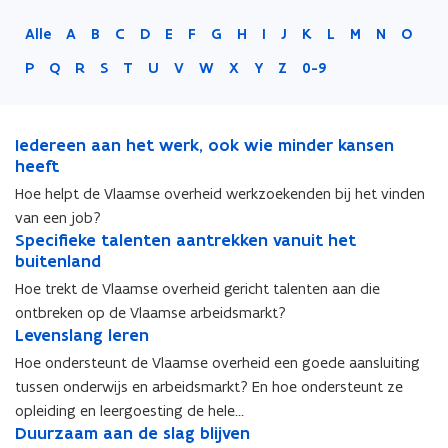
Alle
A
B
C
D
E
F
G
H
I
J
K
L
M
N
O
P
Q
R
S
T
U
V
W
X
Y
Z
0-9
I
Iedereen aan het werk, ook wie minder kansen
I
e
heeft
e
d
d
Hoe helpt de Vlaamse overheid werkzoekenden bij het vinden
e
e
van een job?
r
r
S
Specifieke talenten aantrekken vanuit het
S
e
e
p
buitenland
p
e
e
e
e
Hoe trekt de Vlaamse overheid gericht talenten aan die
n
n
c
c
a
a
ontbreken op de Vlaamse arbeidsmarkt?
i
i
a
L
a
Levenslang leren
L
f
f
n
e
n
e
Hoe ondersteunt de Vlaamse overheid een goede aansluiting
i
i
h
v
h
v
e
e
tussen onderwijs en arbeidsmarkt? En hoe ondersteunt ze
e
e
e
e
k
k
opleiding en leergoesting de hele…
t
n
t
n
e
e
D
Duurzaam aan de slag blijven
D
w
s
w
s