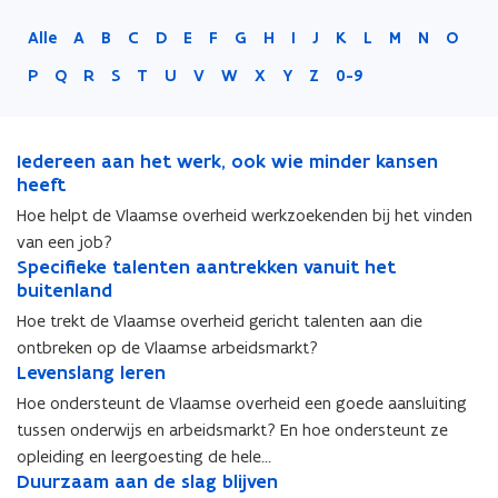
Alle
A
B
C
D
E
F
G
H
I
J
K
L
M
N
O
P
Q
R
S
T
U
V
W
X
Y
Z
0-9
I
Iedereen aan het werk, ook wie minder kansen
I
e
heeft
e
d
d
Hoe helpt de Vlaamse overheid werkzoekenden bij het vinden
e
e
van een job?
r
r
S
Specifieke talenten aantrekken vanuit het
S
e
e
p
buitenland
p
e
e
e
e
Hoe trekt de Vlaamse overheid gericht talenten aan die
n
n
c
c
a
a
ontbreken op de Vlaamse arbeidsmarkt?
i
i
a
L
a
Levenslang leren
L
f
f
n
e
n
e
Hoe ondersteunt de Vlaamse overheid een goede aansluiting
i
i
h
v
h
v
e
e
tussen onderwijs en arbeidsmarkt? En hoe ondersteunt ze
e
e
e
e
k
k
opleiding en leergoesting de hele…
t
n
t
n
e
e
D
Duurzaam aan de slag blijven
D
w
s
w
s