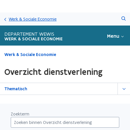
Overslaan
Zoeken
en
Werk & Sociale Economie
naar
de
DEPARTEMENT WEWIS
Menu
inhoud
WERK & SOCIALE ECONOMIE
gaan
Gedaan
Werk & Sociale Economie
met
laden.
Overzicht dienstverlening
U
bevindt
zich
Thematisch
op:
Overzicht
dienstverlening
Zoekterm