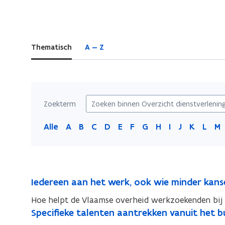
bevindt
zich
op:
Thematisch
A — Z
Overzicht
dienstverlening
Zoekterm
Alle
A
B
C
D
E
F
G
H
I
J
K
L
M
I
Iedereen aan het werk, ook wie minder kans
I
e
e
Hoe helpt de Vlaamse overheid werkzoekenden bij 
d
d
S
Specifieke talenten aantrekken vanuit het b
S
e
e
p