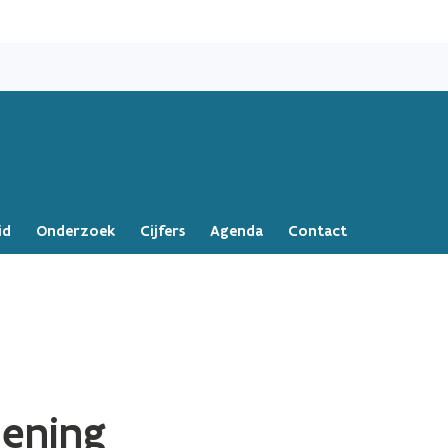
Overslaan
en
naar
de
inhoud
gaan
id
Onderzoek
Cijfers
Agenda
Contact
lening