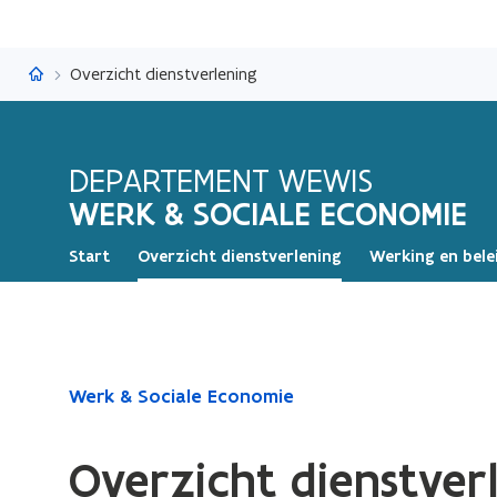
Werk & Sociale Economie
Overzicht dienstverlening
DEPARTEMENT WEWIS
WERK & SOCIALE ECONOMIE
Start
Overzicht dienstverlening
Werking en bele
Gedaan
Werk & Sociale Economie
met
laden.
Overzicht dienstver
U