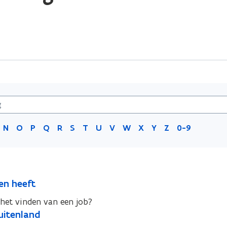
N
O
P
Q
R
S
T
U
V
W
X
Y
Z
0-9
en heeft
het vinden van een job?
uitenland