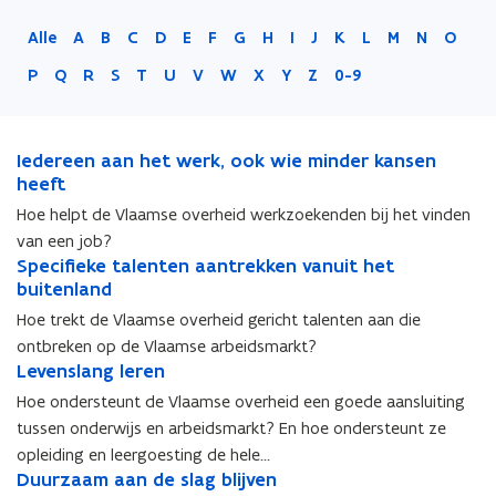
Alle
A
B
C
D
E
F
G
H
I
J
K
L
M
N
O
P
Q
R
S
T
U
V
W
X
Y
Z
0-9
I
Iedereen aan het werk, ook wie minder kansen
I
e
heeft
e
d
d
Hoe helpt de Vlaamse overheid werkzoekenden bij het vinden
e
e
van een job?
r
r
S
Specifieke talenten aantrekken vanuit het
S
e
e
p
buitenland
p
e
e
e
e
Hoe trekt de Vlaamse overheid gericht talenten aan die
n
n
c
c
a
a
ontbreken op de Vlaamse arbeidsmarkt?
i
i
a
L
a
Levenslang leren
L
f
f
n
e
n
e
Hoe ondersteunt de Vlaamse overheid een goede aansluiting
i
i
h
v
h
v
e
e
tussen onderwijs en arbeidsmarkt? En hoe ondersteunt ze
e
e
e
e
k
k
opleiding en leergoesting de hele…
t
n
t
n
e
e
D
Duurzaam aan de slag blijven
D
w
s
w
s