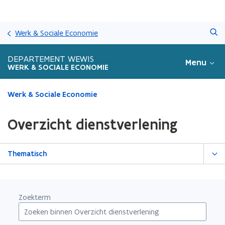
Overslaan
Zoeken
en
Werk & Sociale Economie
naar
de
DEPARTEMENT WEWIS
Menu
inhoud
WERK & SOCIALE ECONOMIE
gaan
Gedaan
Werk & Sociale Economie
met
laden.
Overzicht dienstverlening
U
bevindt
zich
Thematisch
op:
Overzicht
dienstverlening
Zoekterm