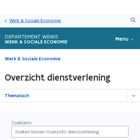
Overslaan
Zoeken
en
Werk & Sociale Economie
naar
de
DEPARTEMENT WEWIS
Menu
inhoud
WERK & SOCIALE ECONOMIE
gaan
Gedaan
Werk & Sociale Economie
met
laden.
Overzicht dienstverlening
U
bevindt
zich
Thematisch
op:
Overzicht
dienstverlening
Zoekterm