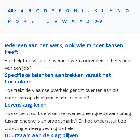
Alle
A
B
C
D
E
F
G
H
I
J
K
L
M
N
O
P
Q
R
S
T
U
V
W
X
Y
Z
0-9
I
Iedereen aan het werk, ook wie minder kansen
I
e
heeft
e
d
d
Hoe helpt de Vlaamse overheid werkzoekenden bij het vinden
e
e
van een job?
r
r
S
Specifieke talenten aantrekken vanuit het
S
e
e
p
buitenland
p
e
e
e
e
Hoe trekt de Vlaamse overheid gericht talenten aan die
n
n
c
c
a
a
ontbreken op de Vlaamse arbeidsmarkt?
i
i
a
L
a
Levenslang leren
L
f
f
n
e
n
e
Hoe ondersteunt de Vlaamse overheid een goede aansluiting
i
i
h
v
h
v
e
e
tussen onderwijs en arbeidsmarkt? En hoe ondersteunt ze
e
e
e
e
k
k
opleiding en leergoesting de hele…
t
n
t
n
e
e
D
Duurzaam aan de slag blijven
D
w
s
w
s