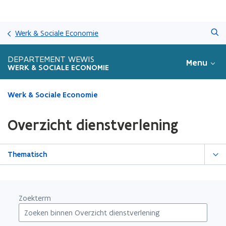
Overslaan
Zoeken
en
Werk & Sociale Economie
naar
de
DEPARTEMENT WEWIS
Menu
inhoud
WERK & SOCIALE ECONOMIE
gaan
Gedaan
Werk & Sociale Economie
met
laden.
Overzicht dienstverlening
U
bevindt
zich
Thematisch
op:
Overzicht
dienstverlening
Zoekterm