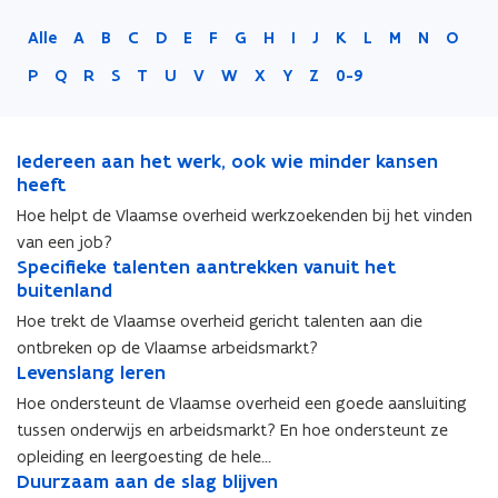
Alle
A
B
C
D
E
F
G
H
I
J
K
L
M
N
O
P
Q
R
S
T
U
V
W
X
Y
Z
0-9
I
Iedereen aan het werk, ook wie minder kansen
I
e
heeft
e
d
d
Hoe helpt de Vlaamse overheid werkzoekenden bij het vinden
e
e
van een job?
r
r
S
Specifieke talenten aantrekken vanuit het
S
e
e
p
buitenland
p
e
e
e
e
Hoe trekt de Vlaamse overheid gericht talenten aan die
n
n
c
c
a
a
ontbreken op de Vlaamse arbeidsmarkt?
i
i
a
L
a
Levenslang leren
L
f
f
n
e
n
e
Hoe ondersteunt de Vlaamse overheid een goede aansluiting
i
i
h
v
h
v
e
e
tussen onderwijs en arbeidsmarkt? En hoe ondersteunt ze
e
e
e
e
k
k
opleiding en leergoesting de hele…
t
n
t
n
e
e
D
Duurzaam aan de slag blijven
D
w
s
w
s