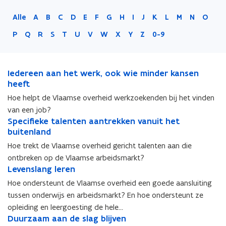
Alle
A
B
C
D
E
F
G
H
I
J
K
L
M
N
O
P
Q
R
S
T
U
V
W
X
Y
Z
0-9
I
Iedereen aan het werk, ook wie minder kansen
I
e
heeft
e
d
d
Hoe helpt de Vlaamse overheid werkzoekenden bij het vinden
e
e
van een job?
r
r
S
Specifieke talenten aantrekken vanuit het
S
e
e
p
buitenland
p
e
e
e
e
Hoe trekt de Vlaamse overheid gericht talenten aan die
n
n
c
c
a
a
ontbreken op de Vlaamse arbeidsmarkt?
i
i
a
L
a
Levenslang leren
L
f
f
n
e
n
e
Hoe ondersteunt de Vlaamse overheid een goede aansluiting
i
i
h
v
h
v
e
e
tussen onderwijs en arbeidsmarkt? En hoe ondersteunt ze
e
e
e
e
k
k
opleiding en leergoesting de hele…
t
n
t
n
e
e
D
Duurzaam aan de slag blijven
D
w
s
w
s