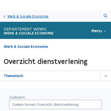
Overslaan
Zoeken
en
Werk & Sociale Economie
naar
de
DEPARTEMENT WEWIS
Menu
inhoud
WERK & SOCIALE ECONOMIE
gaan
Gedaan
Werk & Sociale Economie
met
laden.
Overzicht dienstverlening
U
bevindt
zich
Thematisch
op:
Overzicht
dienstverlening
Zoekterm