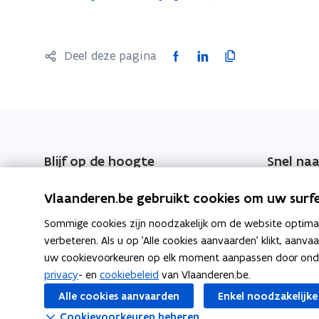
F
L
K
Deel deze pagina
a
i
o
c
n
p
e
k
i
b
e
e
o
d
e
Blijf op de hoogte
Snel naa
o
i
r
Schrijf u in op de EPB-Nieuwsbrief
EPB-wegwi
k
n
l
Vlaanderen.be gebruikt cookies om uw surfe
of raadpleeg vorige EPB-
o
o
i
Overzicht
Sommige cookies zijn noodzakelijk om de website optimaal
nieuwsbrieven
p
p
n
verbeteren. Als u op 'Alle cookies aanvaarden' klikt, aanva
e
e
k
EPB-nieuwsbrief
EPB-regel
uw cookievoorkeuren op elk moment aanpassen door ondera
n
n
n
privacy
- en
cookiebeleid
van Vlaanderen.be.
t
t
a
EPB-eisen 
Alle cookies aanvaarden
Enkel noodzakelijke
i
i
a
Cookievoorkeuren beheren