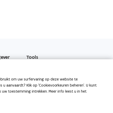
gever
Tools
EPB-software 3G
o
Energieprestatiedatabank
ebruikt om uw surfervaring op deze website te
p
ies u aanvaardt? Klik op 'Cookievoorkeuren beheren'. U kunt
e
Gekende softwareproblemen
uw toestemming intrekken. Meer info leest u in het
n
t
i