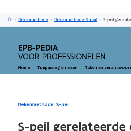
EPB-pedia
Rekenmethode
Rekenmethode: S-peil
S-peil gerela
EPB-PEDIA
VOOR PROFESSIONELEN
Home
Toepassing en eisen
Taken en verantwoord
Gedaan
Rekenmethode: S-peil
met
laden.
S-peil gerelateerd
U