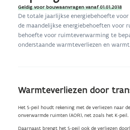
bevindt
Geldig voor bouwaanvragen vanaf 01.01.2018
zich
De totale jaarlijkse energiebehoefte vo
op:
de maandelijkse energiebehoeften voor 
S-
behoefte voor ruimteverwarming te bepa
peil
gerelateerde
onderstaande warmteverliezen en warmt
energiebehoefte
voor
verwarming
Warmteverliezen door tran
Het S-peil houdt rekening met de verliezen naar 
onverwarmde ruimten (AOR), net zoals het K-peil.
Daarnaast brengt het S-peil ook de verliezen doo