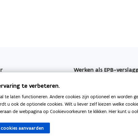
r
Werken als EPB-verslag
jzers
Erkenningsvoorwaarden
rvaring te verbeteren.
 EPB-wijzigingen
Permanente vorming
 te laten functioneren. Andere cookies zijn optioneel en worden g
ardt u ook de optionele cookies. Wilt u liever zelf kiezen welke cook
geving
Veelgemaakte fouten
an de webpagina op Cookievoorkeuren te klikken. Hier kunt u ook 
per jaar
 cookies aanvaarden