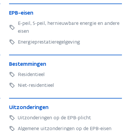
i
i
E
c
c
E
EPB-eisen
P
h
h
P
B
E-peil, S-peil, hernieuwbare energie en andere
t
B
t
-
eisen
-
e
e
Energieprestatieregelgeving
i
i
s
s
B
e
e
B
Bestemmingen
e
n
n
e
s
Residentieel
s
t
t
Niet-residentieel
e
e
m
m
U
m
m
U
Uitzonderingen
i
i
i
i
t
Uitzonderingen op de EPB-plicht
n
t
n
z
g
z
Algemene uitzonderingen op de EPB-eisen
g