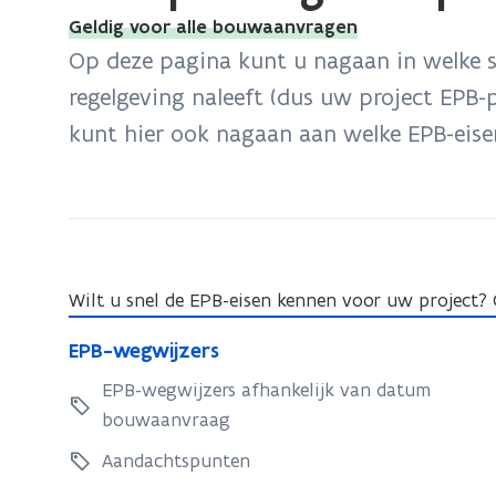
bevindt
Geldig voor alle bouwaanvragen
zich
Op deze pagina kunt u nagaan in welke s
op:
regelgeving naleeft (dus uw project EPB-p
EPB-
kunt hier ook nagaan aan welke EPB-eise
plichtig?
Toepassing
en
eisen
Wilt u snel de EPB-eisen kennen voor uw project?
E
E
EPB-wegwijzers
P
P
B
EPB-wegwijzers afhankelijk van datum
B
-
bouwaanvraag
-
w
w
Aandachtspunten
e
e