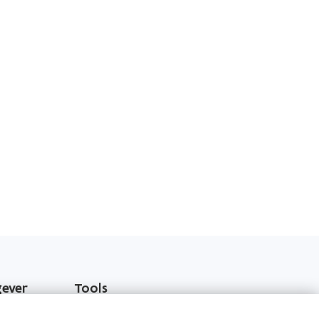
gever
Tools
EPB-software 3G