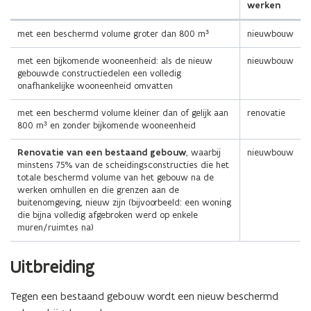
werken
met een beschermd volume groter dan 800 m³
nieuwbouw
met een bijkomende wooneenheid: als de nieuw
nieuwbouw
gebouwde constructiedelen een volledig
onafhankelijke wooneenheid omvatten
met een beschermd volume kleiner dan of gelijk aan
renovatie
800 m³ en zonder bijkomende wooneenheid
Renovatie van een bestaand gebouw
, waarbij
nieuwbouw
minstens 75% van de scheidingsconstructies die het
totale beschermd volume van het gebouw na de
werken omhullen en die grenzen aan de
buitenomgeving, nieuw zijn (bijvoorbeeld: een woning
die bijna volledig afgebroken werd op enkele
muren/ruimtes na)
(Scroll
(Scroll
Uitbreiding
links)
rechts)
Tegen een bestaand gebouw wordt een nieuw beschermd