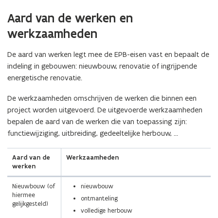
(Scroll
(Scroll
Aard van de werken en
links)
rechts)
werkzaamheden
De aard van werken legt mee de EPB-eisen vast en bepaalt de
indeling in gebouwen: nieuwbouw, renovatie of ingrijpende
energetische renovatie.
De werkzaamheden omschrijven de werken die binnen een
project worden uitgevoerd. De uitgevoerde werkzaamheden
bepalen de aard van de werken die van toepassing zijn:
functiewijziging, uitbreiding, gedeeltelijke herbouw, …
Aard van de
Werkzaamheden
werken
Nieuwbouw (of
nieuwbouw
hiermee
ontmanteling
gelijkgesteld)
volledige herbouw