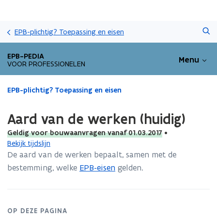
Overslaan
Zoeken
en
EPB-plichtig? Toepassing en eisen
naar
de
EPB-PEDIA
Menu
inhoud
VOOR PROFESSIONELEN
gaan
Gedaan
EPB-plichtig? Toepassing en eisen
met
laden.
Aard van de werken (huidig)
U
bevindt
Geldig voor bouwaanvragen vanaf 01.03.2017
•
zich
Bekijk tijdslijn
op:
De aard van de werken bepaalt, samen met de
Aard
bestemming, welke
EPB-eisen
gelden.
van
de
werken
(huidig)
OP DEZE PAGINA