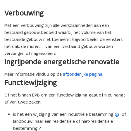
Verbouwing
Met een verbouwing zijn alle werkzaamheden aan een
bestaand gebouw bedoeld waarbij het volume van het
bestaande gebouw niet toeneemt (bijvoorbeeld: de vensters,
het dak, de muren, … van een bestaand gebouw worden
vervangen of nageïsoleerd).
Ingrijpende energetische renovatie
Meer informatie vindt u op de
afzonderlijke pagina
.
(Scroll
(Scroll
Functiewijziging
links)
rechts)
Of het binnen EPB om een functiewijziging gaat of niet, hangt
af van twee zaken:
(
is het een wijziging van een industriële
bestemming
(of
o
landbouw) naar een residentiële of niet-residentiële
p
bestemming ?