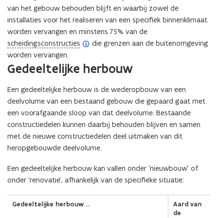
van het gebouw behouden blijft en waarbij zowel de
installaties voor het realiseren van een specifiek binnenklimaat
worden vervangen en minstens 75% van de
(
scheidingsconstructies
die grenzen aan de buitenomgeving
o
worden vervangen.
(Scroll
(Scroll
Gedeeltelijke herbouw
p
links)
rechts)
e
n
Een gedeeltelijke herbouw is de wederopbouw van een
d
deelvolume van een bestaand gebouw die gepaard gaat met
e
een voorafgaande sloop van dat deelvolume. Bestaande
f
constructiedelen kunnen daarbij behouden blijven en samen
i
met de nieuwe constructiedelen deel uitmaken van dit
n
heropgebouwde deelvolume.
i
Een gedeeltelijke herbouw kan vallen onder ‘nieuwbouw’ of
t
onder ‘renovatie’, afhankelijk van de specifieke situatie:
i
e
Gedeeltelijke herbouw …
Aard van
)
de