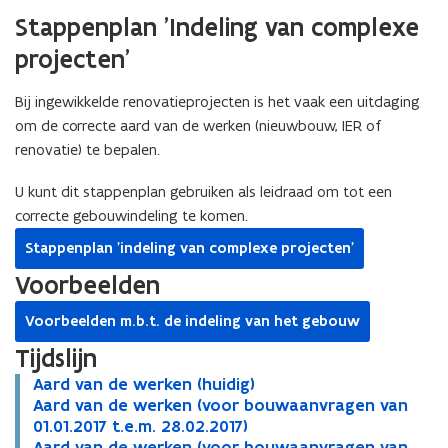
Stappenplan 'Indeling van complexe
projecten'
Bij ingewikkelde renovatieprojecten is het vaak een uitdaging
om de correcte aard van de werken (nieuwbouw, IER of
renovatie) te bepalen.
U kunt dit stappenplan gebruiken als leidraad om tot een
correcte gebouwindeling te komen.
Stappenplan 'indeling van complexe projecten'
Voorbeelden
Voorbeelden m.b.t. de indeling van het gebouw
Tijdslijn
A
Aard van de werken (huidig)
A
a
A
Aard van de werken (voor bouwaanvragen van
a
A
r
a
01.01.2017 t.e.m. 28.02.2017)
r
a
d
r
A
Aard van de werken (voor bouwaanvragen van
d
r
A