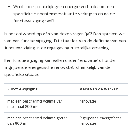
e
Wordt oorspronkelijk geen energie verbruikt om een
n
specifieke binnentemperatuur te verkrijgen en na de
d
functiewijziging wel?
e
f
Is het antwoord op één van deze vragen ‘ja’? Dan spreken we
i
van een functiewijziging. Dit staat los van de definitie van een
n
functiewijziging in de regelgeving ruimtelijke ordening.
i
Een functiewijziging kan vallen onder ‘renovatie’ of onder
t
‘ingrijpende energetische renovatie’, afhankelijk van de
i
specifieke situatie:
e
)
Functiewijziging …
Aard van de werken
met een beschermd volume van
renovatie
maximaal 800 m³
met een beschermd volume groter
ingrijpende energetische
dan 800 m³
renovatie