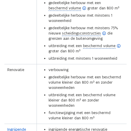
gedeeltelijke herbouw met een
(
beschermd volume
groter dan 800 m³
o
gedeeltelijke herbouw met minstens 1
p
wooneenheid
e
gedeeltelijke herbouw met minstens 75%
n
(
nieuwe
scheidingsconstructies
die
d
o
grenzen aan de buitenomgeving
e
p
f
(
uitbreiding met een
beschermd volume
e
i
o
groter dan 800 m³
n
n
p
uitbreiding met minstens 1 wooneenheid
d
i
e
e
t
n
Renovatie
verbouwing
f
i
d
i
e
gedeeltelijke herbouw met een beschermd
e
n
)
volume kleiner dan 800 m³ en zonder
f
i
wooneenheden
i
t
n
uitbreiding met een beschermd volume
i
i
kleiner dan 800 m³ en zonder
e
t
wooneenheden
)
i
functiewijziging met een beschermd
e
volume kleiner dan 800 m³
)
Ingrijpende
ingrijpende energetische renovatie