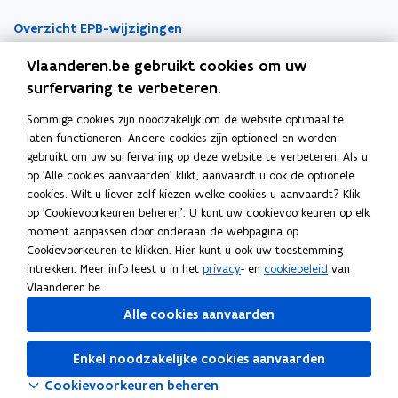
n
n
n
a
u
b
o
a
u
b
o
t
t
a
a
w
o
r
Overzicht EPB-wijzigingen
a
w
o
r
i
i
a
n
a
u
b
n
a
u
b
Vlaanderen.be gebruikt cookies om uw
v
a
w
o
v
a
w
o
EPB-regelgeving
n
n
r
r
n
a
u
r
n
a
u
surfervaring te verbeteren.
n
n
k
a
v
a
w
a
v
a
w
EPB-eisen per jaar
i
i
l
Sommige cookies zijn noodzakelijk om de website optimaal te
g
r
n
a
g
r
n
a
Werken als EPB-verslaggever
e
e
e
laten functioneren. Andere cookies zijn optioneel en worden
e
a
v
a
e
a
v
a
u
u
m
gebruikt om uw surfervaring op deze website te verbeteren. Als u
n
g
r
n
n
g
r
n
Erkenningsvoorwaarden
w
w
b
op 'Alle cookies aanvaarden' klikt, aanvaardt u ook de optionele
v
e
a
v
v
e
a
v
cookies. Wilt u liever zelf kiezen welke cookies u aanvaardt? Klik
v
v
o
a
n
g
r
a
n
g
r
Permanente vorming
op 'Cookievoorkeuren beheren'. U kunt uw cookievoorkeuren op elk
n
v
e
a
n
v
e
a
e
e
r
moment aanpassen door onderaan de webpagina op
0
a
n
g
0
a
n
g
n
n
d
Veelgemaakte fouten
Cookievoorkeuren te klikken. Hier kunt u ook uw toestemming
1
n
v
e
1
n
v
e
Tools
s
s
intrekken. Meer info leest u in het
privacy
- en
cookiebeleid
van
.
0
a
n
.
0
a
n
t
t
Vlaanderen.be.
0
1
n
v
0
1
n
v
EPB-software 3G
e
e
1
.
0
a
1
.
0
a
Alle cookies aanvaarden
r
r
.
0
1
n
.
0
1
n
o
Energieprestatiedatabank
2
1
.
0
2
1
.
0
p
Enkel noodzakelijke cookies aanvaarden
0
.
0
1
0
.
0
1
Gekende softwareproblemen
e
1
2
1
.
1
2
1
.
Cookievoorkeuren beheren
n